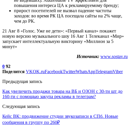
не видевших). Addressable TV эффективен для
повышения интереса ЦА к рекламируемому бренду;
прирост посетителей не вызвал падение частоты
заходов: во время РК ЦА посещала сайты на 2% чаще,
чем до РК.
21 Авг 8 «Голос. Уже не дети»: «Первый канал» покажет
новую версию музыкального шоу 16 Авг 1 Телеканал «Мир»
запускает интеллектуальную викторину «Миллион за 5
минут»
Источник:
www.sostav.ru
0
92
Поделится
VK
OK.ru
Facebook
Twitter
WhatsApp
Telegram
Viber
Предыдущая запись
Как увеличить продажи товара на ВБ и ОЗОН с 30-ти шт до
160-ти с помощью закупа рекламы в телеграм?
Следующая запись
Кейс ВК: продвижение студии звукозаписи в СПб. Новые
сообщения в группу по 260₽