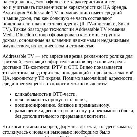
на социально-демографические характеристики и гео,
но и учитывать поведенческие характеристики ЦА бренда.
Аудитория Addressable TV по умолчанию имеет средний
и выше доход, так как большую ее часть составляют
пользователи платного телевидения (IPTV-приставки, Smart
TV). Также благодаря технологии Addressable TV команда
Media Direction Group
сформировала кастомные группы
дохода, основанные на владении движимым и недвижимым
имуществом, их количеством и стоимостью.
Addressable TV — это адресная врезка рекламного ролика для
зрителей, смотрящих эфир телеканалов через новые среды
доставки ТВ-контента: IPTV и ОТТ. Видео показывается
только тогда, когда зритель, попадающий в профиль желаемой
ЦА, находится у ТВ-экрана. Помимо высочайшей адресности,
среди преимуществ технологии можно выделить:
кликабельность в ОТТ-части,
невозможность пропустить ролик,
позиционирование, близкое к премиальному,
размещение адресного ролика внутри рекламного блока,
без дополнительного прерывания контента.
Что касается анализа брендформанс-эффекта, то здесь команда
столкнулась с новыми вызовами: необходимо было