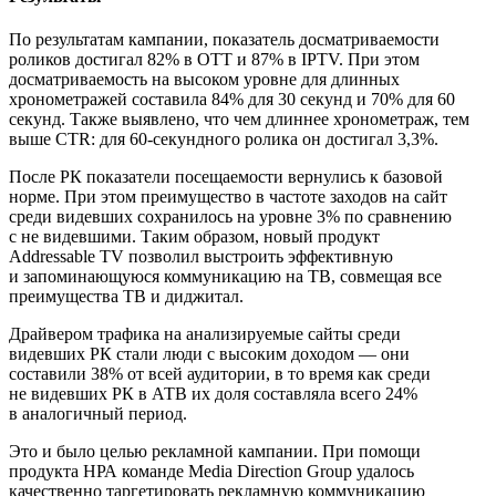
По результатам кампании, показатель досматриваемости
роликов достигал 82% в ОТТ и 87% в IPTV. При этом
досматриваемость на высоком уровне для длинных
хронометражей составила 84% для 30 секунд и 70% для 60
секунд. Также выявлено, что чем длиннее хронометраж, тем
выше CTR: для 60-секундного ролика он достигал 3,3%.
После РК показатели посещаемости вернулись к базовой
норме. При этом преимущество в частоте заходов на сайт
среди видевших сохранилось на уровне 3% по сравнению
с не видевшими. Таким образом, новый продукт
Addressable TV позволил выстроить эффективную
и запоминающуюся коммуникацию на ТВ, совмещая все
преимущества ТВ и диджитал.
Драйвером трафика на анализируемые сайты среди
видевших РК стали люди с высоким доходом — они
составили 38% от всей аудитории, в то время как среди
не видевших РК в АТВ их доля составляла всего 24%
в аналогичный период.
Это и было целью рекламной кампании. При помощи
продукта НРА команде Media Direction Group удалось
качественно таргетировать рекламную коммуникацию