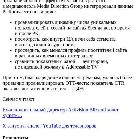
проанализировать эффект IPTV-части. Для этого
в медиаконсоль Media Direction Group
интегрировали данные
Platforma, что позволило:
проанализировать динамику числа уникальных
пользователей и сессий на сайтах бренда до, во время
и после РК;
посмотреть, как внутри ЦА вели себя сегменты
высокодоходной аудитории;
проследить, как менялся профиль посетителей сайта
в различных временных интервалах;
сравнить показатели с базой — аудиторией,
не видевшей рекламу в Addressable TV.
При этом, благодаря диджитальным трекерам, удалось более
привычно проанализировать OTT-часть: показатель CTR
оказался достаточно высоким — 2,4%.
Сейчас читают
Ex-исполнительный директор Activision Blizzard хочет
купить…
X запустит аналог YouTube для телевизоров
Результаты