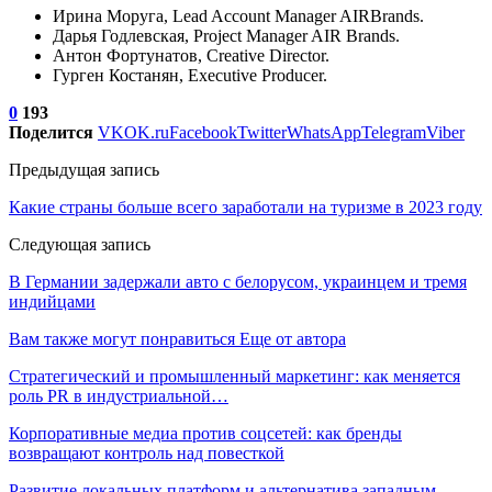
Ирина Моруга, Lead Account Manager AIRBrands.
Дарья Годлевская, Project Manager AIR Brands.
Антон Фортунатов, Creative Director.
Гурген Костанян, Executive Producer.
0
193
Поделится
VK
OK.ru
Facebook
Twitter
WhatsApp
Telegram
Viber
Предыдущая запись
Какие страны больше всего заработали на туризме в 2023 году
Следующая запись
В Германии задержали авто с белорусом, украинцем и тремя
индийцами
Вам также могут понравиться
Еще от автора
Стратегический и промышленный маркетинг: как меняется
роль PR в индустриальной…
Корпоративные медиа против соцсетей: как бренды
возвращают контроль над повесткой
Развитие локальных платформ и альтернатива западным