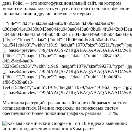
день Poliol — это многофункциональный сайт, на котором
можно не только заказать услуги, но и найти онлайн-обучение
по напылению и другие полезные материалы.
[{"title":"u0421u0442u0440u0430u043du0438u0446u0430
u00abu041au0430u043bu044cu043au0443u043bu044fu0442u043e
u043du0430u043fu044bu043bu0451u043du0449u0438u043au0430u
{"type":"image","data":{"uuid":"1fb069bd-6c86-50ab-bd7a-
ba1f541eb4c8","width":1919,"height":1079,"size":82211,"type":"png"
[],"base64preview":"/9j/4AAQSkZJRgABAQAAAQA
{"title":"","image":{"type":"image","data":{"uuid":"a0841fb2-
d4fa-54cd-bad9-
322b5e5acb36","width":1919,"height":1079,"size":99273,"type":"jpg"
[],"base64preview":"/9j/4AAQSkZJRgABAQAAAQAB
{"title":"","image":{"type":"image","data":{"uuid":"1bbbd6f3-
af86-5b39-a8a3-
1eef71548e4f","width":1919,"height":1079,"size":91962,"type":"jpg"
[],"base64preview":"/9j/4AAQSkZJRgABAQAAAQAB
Мы видим растущий трафик на сайт и не собираемся на этом
останавливаться. Именно переходы из поисковых систем
обеспечивают более половины трафика, реклама — 21%.