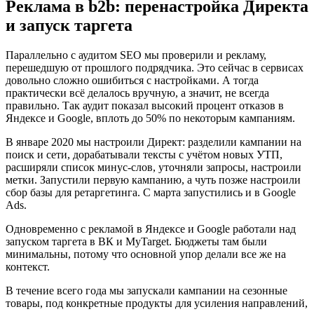
Реклама в b2b: перенастройка Директа
и запуск таргета
Параллельно с аудитом SEO мы проверили и рекламу,
перешедшую от прошлого подрядчика. Это сейчас в сервисах
довольно сложно ошибиться с настройками. А тогда
практически всё делалось вручную, а значит, не всегда
правильно. Так аудит показал высокий процент отказов в
Яндексе и Google, вплоть до 50% по некоторым кампаниям.
В январе 2020 мы настроили Директ: разделили кампании на
поиск и сети, дорабатывали тексты с учётом новых УТП,
расширяли список минус-слов, уточняли запросы, настроили
метки. Запустили первую кампанию, а чуть позже настроили
сбор базы для ретаргетинга. С марта запустились и в Google
Ads.
Одновременно с рекламой в Яндексе и Google работали над
запуском таргета в ВК и MyTarget. Бюджеты там были
минимальны, потому что основной упор делали все же на
контекст.
В течение всего года мы запускали кампании на сезонные
товары, под конкретные продукты для усиления направлений,