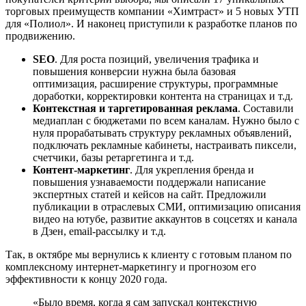
торговых преимуществ компании «Химтраст» и 5 новых УТП
для «Полиол». И наконец приступили к разработке планов по
продвижению.
SEO
. Для роста позиций, увеличения трафика и
повышения конверсии нужна была базовая
оптимизация, расширение структуры, программные
доработки, корректировки контента на страницах и т.д.
Контекстная и таргетированная реклама
. Составили
медиаплан с бюджетами по всем каналам. Нужно было с
нуля прорабатывать структуру рекламных объявлений,
подключать рекламные кабинеты, настраивать пиксели,
счетчики, базы ретаргетинга и т.д.
Контент-маркетинг
. Для укрепления бренда и
повышения узнаваемости поддержали написание
экспертных статей и кейсов на сайт. Предложили
публикации в отраслевых СМИ, оптимизацию описания
видео на ютубе, развитие аккаунтов в соцсетях и канала
в Дзен, email-рассылку и т.д.
Так, в октябре мы вернулись к клиенту с готовым планом по
комплексному интернет-маркетингу и прогнозом его
эффективности к концу 2020 года.
«Было время, когда я сам запускал контекстную