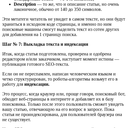
Description
― то же, что и описание статьи, но очень
лаконичное, обычно от 140 до 350 символов.
Эти метатеги читатель не увидит в самом тексте, но они будут
храниться в исходном коде страницы, и именно по ним
поисковые машины смогут выделить текст из сотен других
для добавления на 1 страницу поиска.
Шаг № 7: Выкладка текста и индексация
Итак, когда статья подготовлена, проверена и одобрена
редактором и/или заказчиком, наступает момент истины ―
публикация готового SEO-текста.
Если он не переспамлен, написан человеческим языком и
четко структурирован, то роботы-алгоритмы возьмут его в
работу для
индексации.
Это процесс, когда краулер или, проще говоря, поисковый бот,
обходит веб-страницы в интернете и добавляет их в базу
поисковика. Только после этого пользователь сможет увидеть
вашу статью, отвечающую на его вопрос в запросе. Пока
статья не проиндексирована, для пользователей браузера она
не существует.