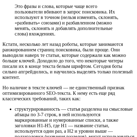
Это фразы и слова, которые чаще всего
пользователи вбивают в запрос поисковика. Их
используют в точном (нельзя изменять, склонять,
«разбивать» союзами) и разбавленном (можно
менять, склонять и добавлять дополнительные
слова) вхождениях.
Кстати, несколько лет назад роботы, которые занимаются
ранжированием страниц поисковика, были проще. Они
выводили наверх те статьи, которые содержали как можно
больше ключей. Доходило до того, что некоторые читеры
писали их в конце текста белым шрифтом. Сегодня боты
сильно апгрейдились, и научились выделять только полезный
контент.
Но наличие в тексте ключей ― не единственный признак
оптимизированного SEO-текста. К нему есть еще ряд
классических требований, таких как:
структурированность ― статья разделена на смысловые
абзацы по 3-7 строк, в ней используются
маркированные и нумерованные списки, а также
заголовки H1-H5, где H1 ― название статьи,
используется один раз, а H2 и уровни выше ―
подзаголовки (названия разделов), могут использоваться