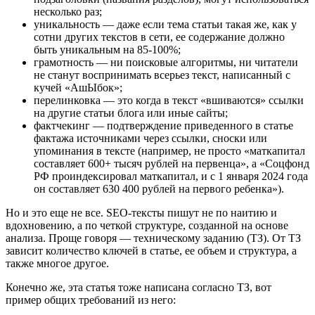
несколько раз;
уникальность ― даже если тема статьи такая же, как у
сотни других текстов в сети, ее содержание должно
быть уникальным на 85-100%;
грамотность ― ни поисковые алгоритмы, ни читатели
не станут воспринимать всерьез текст, написанный с
кучей «АшЫбок»;
перелинковка ― это когда в текст «вшиваются» ссылки
на другие статьи блога или иные сайты;
фактчекинг ― подтверждение приведенного в статье
фактажа источниками через ссылки, сноски или
упоминания в тексте (например, не просто «маткапитал
составляет 600+ тысяч рублей на первенца», а «Соцфонд
РФ проиндексировал маткапитал, и с 1 января 2024 года
он составляет 630 400 рублей на первого ребенка»).
Но и это еще не все. SEO-тексты пишут не по наитию и
вдохновению, а по четкой структуре, созданной на основе
анализа. Проще говоря ― техническому заданию (ТЗ). От ТЗ
зависит количество ключей в статье, ее объем и структура, а
также многое другое.
Конечно же, эта статья тоже написана согласно ТЗ, вот
пример общих требований из него: