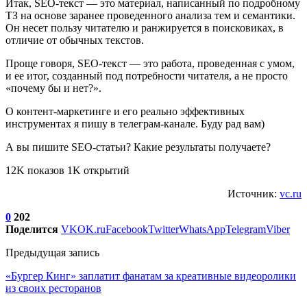
Итак, SEO-текст ― это материал, написанный по подробному
ТЗ на основе заранее проведенного анализа тем и семантики.
Он несет пользу читателю и ранжируется в поисковиках, в
отличие от обычных текстов.
Проще говоря, SEO-текст ― это работа, проведенная с умом,
и ее итог, созданный под потребности читателя, а не просто
«почему бы и нет?».
О контент-маркетинге и его реально эффективных
инструментах я пишу в телеграм-канале. Буду рад вам)
А вы пишите SEO-статьи? Какие результаты получаете?
12K показов 1K открытий
Источник:
vc.ru
0
202
Поделится
VK
OK.ru
Facebook
Twitter
WhatsApp
Telegram
Viber
Предыдущая запись
«Бургер Кинг» заплатит фанатам за креативные видеоролики
из своих ресторанов