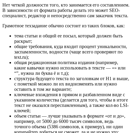
Нет четкой должности того, кто занимается его составлением.
В зависимости от формата работы делать это может SEO-
специалист, редактор и непосредственно сам заказчик текста.
Грамотное техзадание обычно состоит из таких блоков, как:
тема статьи и общий ее посыл, который должен быть
раскрыт;
общие требования, куда входит процент уникальности,
заспамленности, водности (чаще всего проверяют по
text.ru);
общая редакционная политика издания (например,
какие кавычки нужно использовать в тексте ― «» или
“”, нужна ли буква ё и т.д);
структура будущего текста по заголовкам от H1 и выше,
с пометкой можно ли их видоизменять или нужно
оставить в том же варианте;
ключевые вхождения в прямом и разбавленном виде с
указанием количества (делается для того, чтобы в итоге
текст не оказался переспамленным), а также кол-во LSI-
ключей;
объем статьи ― лучше указывать в формате «от и до»,
например, от 5000 до 6000 тысяч символов, ведь
точного объема (5386 символов, к примеру), ни один
копирайтер добиться не сможет, да и не нужно это;