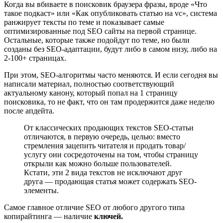
Когда вы вбиваете в поисковик браузера фразы, вроде «Что
такое подкаст» или «Как опубликовать статью на vc», система
ранжирует тексты по теме и показывает самые
оптимизированные под SEO сайты на первой странице.
Остальные, которые также подойдут по теме, но были
созданы без SEO-адаптации, будут либо в самом низу, либо на
2-100+ страницах.
При этом, SEO-алгоритмы часто меняются. И если сегодня вы
написали материал, полностью соответствующий
актуальному канону, который попал на 1 страницу
поисковика, то не факт, что он там продержится даже неделю
после апдейта.
От классических продающих текстов SEO-статьи
отличаются, в первую очередь, целью: вместо
стремления зацепить читателя и продать товар/
услугу они сосредоточены на том, чтобы страницу
открыли как можно больше пользователей.
Кстати, эти 2 вида текстов не исключают друг
друга ― продающая статья может содержать SEO-
элементы.
Самое главное отличие SEO от любого другого типа
копирайтинга ― наличие
ключей.