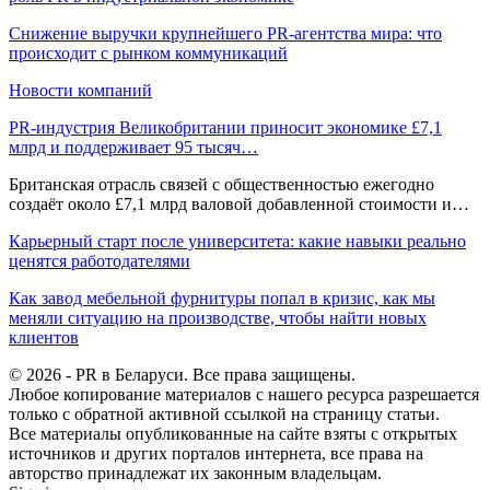
Снижение выручки крупнейшего PR-агентства мира: что
происходит с рынком коммуникаций
Новости компаний
PR-индустрия Великобритании приносит экономике £7,1
млрд и поддерживает 95 тысяч…
Британская отрасль связей с общественностью ежегодно
создаёт около £7,1 млрд валовой добавленной стоимости и…
Карьерный старт после университета: какие навыки реально
ценятся работодателями
Как завод мебельной фурнитуры попал в кризис, как мы
меняли ситуацию на производстве, чтобы найти новых
клиентов
© 2026 - PR в Беларуси. Все права защищены.
Любое копирование материалов с нашего ресурса разрешается
только с обратной активной ссылкой на страницу статьи.
Все материалы опубликованные на сайте взяты с открытых
источников и других порталов интернета, все права на
авторство принадлежат их законным владельцам.