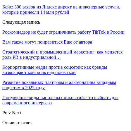
Кейс: 300 заявок из Яндекс директ на инженерные услуги,
которые принесли 14 млн рублей
Следующая запись
Роскомнадзор не будет ограничивать работу TikTok в России
Вам также могут понравиться
Еще от автора
Стратегический и промышленный маркетинг: как меняется
роль PR в индустриальной…
Корпоративные медиа против соцсетей: как бренды
возвращают контроль над повесткой
Развитие локальных платформ и альтернатива западным
соцсетям в 2025 году
Популярные виды напольных покрытий: что выбрать для
современного интерьера
Prev
Next
Оставьте ответ