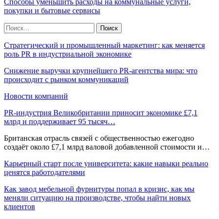
Способы уменьшить расходы на коммунальные услуги,
покупки и бытовые сервисы
Стратегический и промышленный маркетинг: как меняется
роль PR в индустриальной экономике
Снижение выручки крупнейшего PR-агентства мира: что
происходит с рынком коммуникаций
Новости компаний
PR-индустрия Великобритании приносит экономике £7,1
млрд и поддерживает 95 тысяч…
Британская отрасль связей с общественностью ежегодно
создаёт около £7,1 млрд валовой добавленной стоимости и…
Карьерный старт после университета: какие навыки реально
ценятся работодателями
Как завод мебельной фурнитуры попал в кризис, как мы
меняли ситуацию на производстве, чтобы найти новых
клиентов