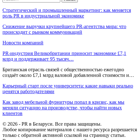
Стратегический и промышленный маркетинг: как меняется
роль PR в индустриальной экономике
Снижение выручки крупнейшего PR-агентства мира: что
происходит с рынком коммуникаций
Новости компаний
PR-индустрия Великобритании приносит экономике £7,1
млрд и поддерживает 95 тысяч…
Британская отрасль связей с общественностью ежегодно
создаёт около £7,1 млрд валовой добавленной стоимости и…
Карьерный старт после университета: какие навыки реально
ценятся работодателями
Как завод мебельной фурнитуры попал в кризис, как мы
меняли ситуацию на производстве, чтобы найти новых
клиентов
© 2026 - PR в Беларуси. Все права защищены.
Любое копирование материалов с нашего ресурса разрешается
только с обратной активной ссылкой на страницу статьи.