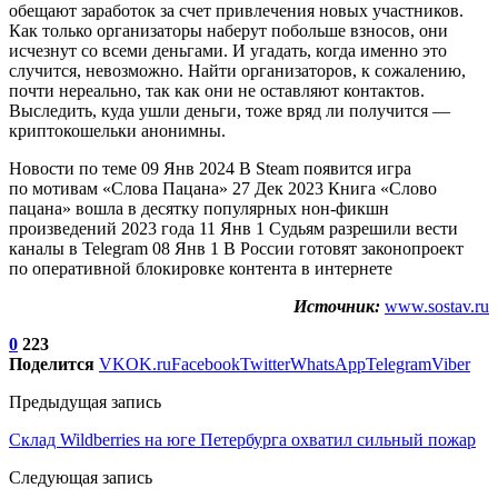
обещают заработок за счет привлечения новых участников.
Как только организаторы наберут побольше взносов, они
исчезнут со всеми деньгами. И угадать, когда именно это
случится, невозможно. Найти организаторов, к сожалению,
почти нереально, так как они не оставляют контактов.
Выследить, куда ушли деньги, тоже вряд ли получится —
криптокошельки анонимны.
Новости по теме 09 Янв 2024 В Steam появится игра
по мотивам «Слова Пацана» 27 Дек 2023 Книга «Слово
пацана» вошла в десятку популярных нон-фикшн
произведений 2023 года 11 Янв 1 Cудьям разрешили вести
каналы в Telegram 08 Янв 1 В России готовят законопроект
по оперативной блокировке контента в интернете
Источник:
www.sostav.ru
0
223
Поделится
VK
OK.ru
Facebook
Twitter
WhatsApp
Telegram
Viber
Предыдущая запись
Склад Wildberries на юге Петербурга охватил сильный пожар
Следующая запись