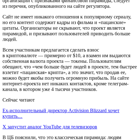
организаций с признаками финансовой пирамиды, следует
из перечня, опубликованного на сайте регулятора.
Сайт не имеет никакого отношения к популярному сериалу,
но его контент содержит кадры из фильма и «пацанские»
цитаты. Организаторы не скрывают, что проект является
пирамидой, и призывают пользователей приводить больше
людей.
Всем участникам предлагается сделать взнос
в криптовалюте — примерно от $10, а взамен им выдаются
собственная валюта проекта — токены. Пользователям
обещают, что «чем больше будет людей в проекте, тем быстрее
взлетит «пацанская» крипта», а это значит, что продав ее,
можно будет якобы получить огромную прибыль. На сайте
интернет-проекта нет никаких контактов, кроме телеграм-
канала, в котором уже 4 тысячи участников.
Сейчас читают
Ex-исполнительный директор Activision Blizzard хочет
купить…
X запустит аналог YouTube для телевизоров
В ЦБ пояснили, что это классическая пирамида: людям