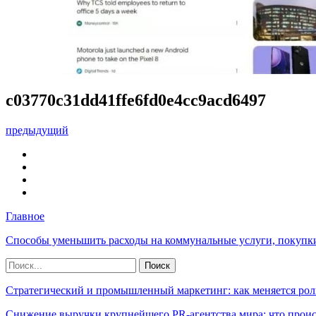
c03770c31dd41ffe6fd0e4cc9acd6497
предыдущий
Главное
Способы уменьшить расходы на коммунальные услуги, покупк
Стратегический и промышленный маркетинг: как меняется рол
Снижение выручки крупнейшего PR-агентства мира: что прои