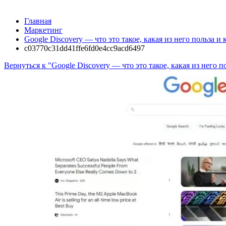
Главная
Маркетинг
Google Discovery — что это такое, какая из него польза и 
c03770c31dd41ffe6fd0e4cc9acd6497
Вернуться к "Google Discovery — что это такое, какая из него п