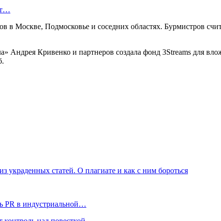
ют…
в в Москве, Подмосковье и соседних областях. Бурмистров счита
» Андрея Кривенко и партнеров создала фонд 3Streams для вло
б.
из украденных статей. О плагиате и как с ним бороться
ль PR в индустриальной…
 контроль над повесткой