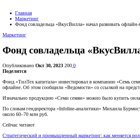
Главная
Маркетинг
Фонд совладельца «ВкусВилла» начал развивать офлайн-
Маркетинг
Фонд совладельца «ВкусВилла
Опубликовано
Окт 30, 2023
200
0
Поделится
Фонд «ТилТех капитала» инвестировал в компанию «Семь семян»
офлайне. Об этом сообщили «Ведомости» со ссылкой на предс
Изначально продукцию «Семи семян» можно было купить онлай
По словам гендиректора «Infoline-аналитики» Михаила Бурмист
около 60–70 млн руб.
Сейчас читают
Стратегический и промышленный маркетинг: как меняется ро