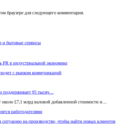
том браузере для следующего комментария.
и и бытовые сервисы
ь PR в индустриальной экономике
сходит с рынком коммуникаций
 и поддерживает 95 тысяч…
ёт около £7,1 млрд валовой добавленной стоимости и…
нятся работодателями
и ситуацию на производстве, чтобы найти новых клиентов