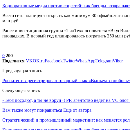
Корпоративные медиа против соцсетей: как бренды возвраща
Всего сеть планирует открыть как минимум 30 офлайн-магазино
млн руб.
Ранее инвестиционная группа «ТилТех» основателя «ВкусВилла
площадках. В первый год планировалось потратить 250 млн ру
0
200
Поделится
VK
OK.ru
Facebook
Twitter
WhatsApp
Telegram
Viber
Предыдущая запись
Роспатент зарегистрировал товарный знак «Выпьем за любовь»
Следующая запись
«Тебя посодют, а ты не воруй»! PR-агентство ведет на VC блог 
Вам также могут понравиться
Еще от автора
Стратегический и промышленный маркетинг: как меняется ро
Корпоративные медиа против соцсетей: как бренды возвращают