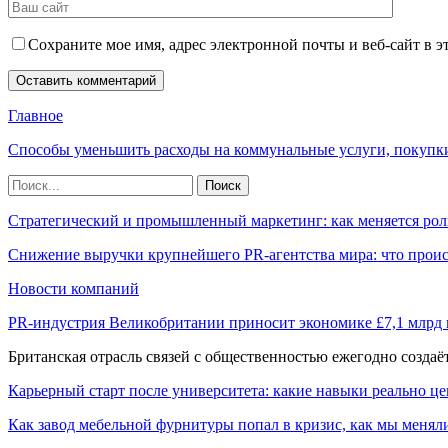
Сохраните мое имя, адрес электронной почты и веб-сайт в э
Главное
Способы уменьшить расходы на коммунальные услуги, покупк
Стратегический и промышленный маркетинг: как меняется рол
Снижение выручки крупнейшего PR-агентства мира: что прои
Новости компаний
PR-индустрия Великобритании приносит экономике £7,1 млрд
Британская отрасль связей с общественностью ежегодно созда
Карьерный старт после университета: какие навыки реально це
Как завод мебельной фурнитуры попал в кризис, как мы менял