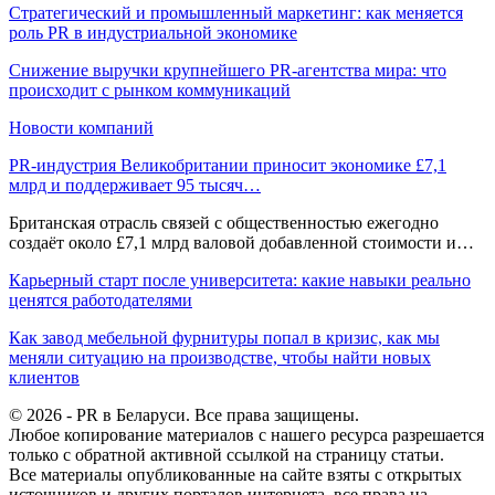
Стратегический и промышленный маркетинг: как меняется
роль PR в индустриальной экономике
Снижение выручки крупнейшего PR-агентства мира: что
происходит с рынком коммуникаций
Новости компаний
PR-индустрия Великобритании приносит экономике £7,1
млрд и поддерживает 95 тысяч…
Британская отрасль связей с общественностью ежегодно
создаёт около £7,1 млрд валовой добавленной стоимости и…
Карьерный старт после университета: какие навыки реально
ценятся работодателями
Как завод мебельной фурнитуры попал в кризис, как мы
меняли ситуацию на производстве, чтобы найти новых
клиентов
© 2026 - PR в Беларуси. Все права защищены.
Любое копирование материалов с нашего ресурса разрешается
только с обратной активной ссылкой на страницу статьи.
Все материалы опубликованные на сайте взяты с открытых
источников и других порталов интернета, все права на