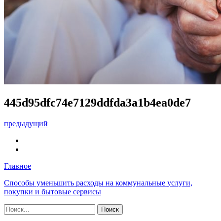
445d95dfc74e7129ddfda3a1b4ea0de7
предыдущий
Главное
Способы уменьшить расходы на коммунальные услуги,
покупки и бытовые сервисы