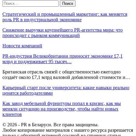
Стратегический и промышленный маркетинг: как меняется
роль PR в индустриальной экономике
Снижение выручки крупнейшего PR-агентства мира: что
происходит с рынком коммуникаций
Новости компаний
PR-индустрия Великобритании приносит экономике £7,1
млрд и поддерживает 95 тысяч…
Британская отрасль связей с общественностью ежегодно
создаёт около £7,1 млрд валовой добавленной стоимости и…
Карьерный старт после университета: какие навыки реально
ценятся работодателями
Как завод мебельной фурнитуры попал в кризис, как мы
меняли ситуацию на производстве, чтобы найти новых
клиентов
© 2026 - PR в Беларуси. Все права защищены.
Любое копирование материалов с нашего ресурса разрешается
только с обратной активной ссылкой на страницу статьи.