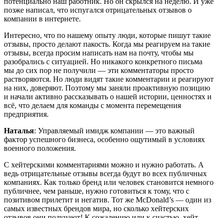
потенциально наш работник. Но он скрылся на неделю. И уже
позже написал, что испугался отрицательных отзывов о
компании в интернете.
Интересно, что по нашему опыту люди, которые пишут такие
отзывы, просто делают пакость. Когда мы реагируем на такие
отзывы, всегда просим написать нам на почту, чтобы мы
разобрались с ситуацией. Но никакого конкретного письма
мы до сих пор не получили — эти комментаторы просто
растворяются. Но люди видят такие комментарии и реагируют
на них, доверяют. Поэтому мы заняли проактивную позицию
и начали активно рассказывать о нашей истории, ценностях и
всё, что делаем для команды с момента перемещения
предприятия.
Наталья
: Управляемый имидж компании — это важный
фактор успешного бизнеса, особенно ощутимый в условиях
военного положения.
С хейтерскими комментариями можно и нужно работать. А
ведь отрицательные отзывы всегда будут во всех публичных
компаниях. Как только бренд или человек становится немного
публичнее, чем раньше, нужно готовиться к тому, что с
позитивом прилетит и негатив. Тот же McDonald’s — один из
самых известных брендов мира, но сколько хейтерских
отзывов они получают! К сожалению или к счастью, хейт —