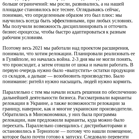
больше ограничений: мы росли, развивались, а на нашей
площадке становилось все теснее. Оглядываясь сейчас,
понимаю, что определенным образом это был плюс: мы
научились всегда быть эффективными, при любых условиях.
Мы получили возможность дисциплинировать и отточить
бизнес-процессы, чтобы быстро адаптироваться к разным
рабочим условиям.
Поэтому весь 2021 мы работали над проектом расширения,
понимали, что хотим релокации. Планировали реализовать ее
в Гуляйполе, но началась война. 2-3 дня мы не могли понять,
что происходит, а затем отошли от шока и начали работать. В
первую очередь нужно было «выпустить» остатки продукции
со складов, а дальше — возобновить производство. Было
понимание: ритейл нужно насыщать, людей нужно кормить.
Параллельно с тем мы начали искать решения по обеспечению
дальнейшей деятельности бизнеса. Рассматривали варианты
релокации в Украине, а также возможности релокации за
границу, наверное, как и многие украинские производители.
Обратились в Минэкономики, у них была программа
релокации, нам предложили варианты, куда можно было
переехать. Параллельно совещались с дистрибьюторами и
остановились в Тернополе — потому что нашли помещение,
которое было почти готово к запуску. Следовало перевезти