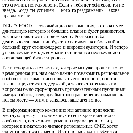
это спутник популярности. Если у тебя нет хейтеров, ты не
звезда. Когда ты успешен — кого-то раздражаешь. Такова
правда жизни.
DELTA FOOD — это амбициозная компания, которая имеет
длительную историю и большие планы и будет развиваться,
масштабироваться на новом месте. Рост масштаба
деятельности компании будет захватывать все больший и
больший круг стейкхолдеров и широкой аудитории. И теперь
управляемый имидж компании становится неотъемлемой
составляющей бизнес-процесса.
Если говорить о тех этапах, которые мы уже прошли, то во
время релокации, нам было важно познакомить региональное
сообщество с компанией показать его ценности, опыт и
планы, заручиться поддержкой, а также стратегическим
вопросом было сформировать привлекательный публичный
имидж работодателя, для быстрого расширения команды на
новом месте — этим и занялось наше агентство.
В информационную компанию мы активно привлекли
местную прессу — понимали, что есть кроме местного
сообщества, есть много временно перемещенных лиц,
которые внимательно читают региональные СМИ, хотят
ориентироваться на месте. И эти новые люди требуются