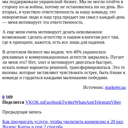
мы поддерживали украинский бизнес. Мы не могли отойти в
сторону из-за войны, потому не остановились ни на день. Во-
вторых, я чувствую ответственность за нашу команду, это
невероятные люди и наш труд придает им смысл каждый день
— меня мотивирует эта ответственность.
А еще меня очень мотивирует делать невозможное
возможным: сделать агентству и нашим клиентам рост там,
где в принципе, кажется, есть все лишь для падения.
В агентском бизнесе мы видим, что 40% украинских
рекламных и коммуникационных агентств закрылись. Пугает
ли меня это? Нет, злит и мотивирует двигаться быстрее,
искать новые варианты решений, трансформироваться. Это те
вызовы, которые заставляют чувствовать острее, быть ближе к
команде и гордиться каждыми маленькими победами.
Источник:
marketer.ua
0
169
Поделится
VK
OK.ru
Facebook
Twitter
WhatsApp
Telegram
Viber
Предыдущая запись
Как продвигать услуги, чтобы увеличить конверсию в 20 раз:
Яндекс Карты и еще 2 способа