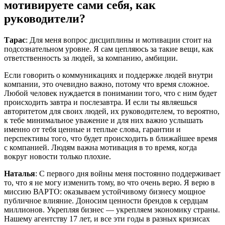
мотивируете сами себя, как
руководители?
Тарас
: Для меня вопрос дисциплины и мотивации стоит на
подсознательном уровне. Я сам цепляюсь за такие вещи, как
ответственность за людей, за компанию, амбиции.
Если говорить о коммуникациях и поддержке людей внутри
компании, это очевидно важно, потому что время сложное.
Любой человек нуждается в понимании того, что с ним будет
происходить завтра и послезавтра. И если ты являешься
авторитетом для своих людей, их руководителем, то вероятно,
к тебе минимальное уважение и для них важно услышать
именно от тебя ценные и теплые слова, гарантии и
перспективы того, что будет происходить в ближайшее время
с компанией. Людям важна мотивация в то время, когда
вокруг новости только плохие.
Наталья
: С первого дня войны меня постоянно поддерживает
то, что я не могу изменить тому, во что очень верю. Я верю в
миссию ВАРТО: оказываем устойчивому бизнесу мощное
публичное влияние. Доносим ценности брендов к сердцам
миллионов. Укрепляя бизнес — укрепляем экономику страны.
Нашему агентству 17 лет, и все эти годы в разных кризисах