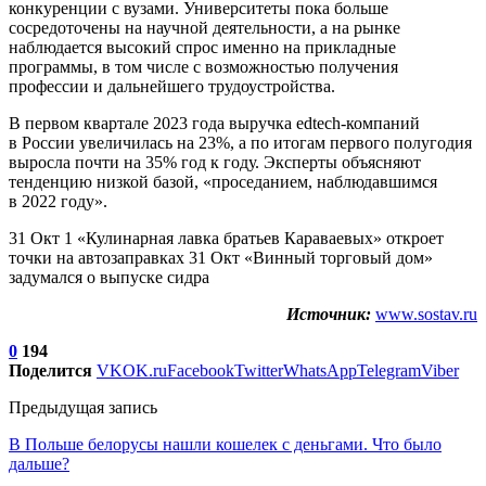
конкуренции с вузами. Университеты пока больше
сосредоточены на научной деятельности, а на рынке
наблюдается высокий спрос именно на прикладные
программы, в том числе с возможностью получения
профессии и дальнейшего трудоустройства.
В первом квартале 2023 года выручка edtech-компаний
в России увеличилась на 23%, а по итогам первого полугодия
выросла почти на 35% год к году. Эксперты объясняют
тенденцию низкой базой, «проседанием, наблюдавшимся
в 2022 году».
31 Окт 1 «Кулинарная лавка братьев Караваевых» откроет
точки на автозаправках 31 Окт «Винный торговый дом»
задумался о выпуске сидра
Источник:
www.sostav.ru
0
194
Поделится
VK
OK.ru
Facebook
Twitter
WhatsApp
Telegram
Viber
Предыдущая запись
В Польше белорусы нашли кошелек с деньгами. Что было
дальше?