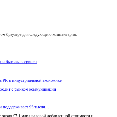
том браузере для следующего комментария.
и и бытовые сервисы
ь PR в индустриальной экономике
сходит с рынком коммуникаций
 и поддерживает 95 тысяч…
ёт около £7,1 млрд валовой добавленной стоимости и…