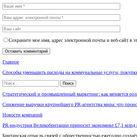
Сохраните мое имя, адрес электронной почты и веб-сайт в э
Главное
Способы уменьшить расходы на коммунальные услуги, покупк
Стратегический и промышленный маркетинг: как меняется рол
Снижение выручки крупнейшего PR-агентства мира: что прои
Новости компаний
PR-индустрия Великобритании приносит экономике £7,1 млрд
Британская отрасль связей с общественностью ежегодно созда