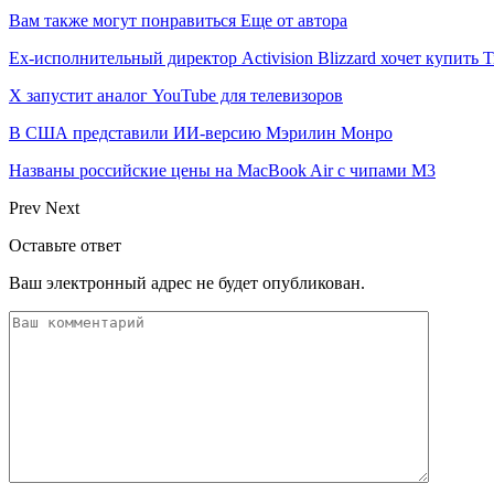
Вам также могут понравиться
Еще от автора
Ex-исполнительный директор Activision Blizzard хочет купить T
X запустит аналог YouTube для телевизоров
В США представили ИИ-версию Мэрилин Монро
Названы российские цены на MacBook Air с чипами M3
Prev
Next
Оставьте ответ
Ваш электронный адрес не будет опубликован.