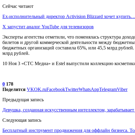
Сейчас читают
Ex-исполнительный директор Activision Blizzard хочет купить
X запустит аналог YouTube для телевизоров
Эксперты агентства отметили, что поменялась структура дохо
билетов и другой коммерческой деятельности между бюджетным
бюджетных организаций составила 65%, или 45,5 млрд рублей. 
млрд рублей.
10 Ноя 3 «СТС Медиа» и Estel выпустили коллекцию косметик
0
178
Поделится
VK
OK.ru
Facebook
Twitter
WhatsApp
Telegram
Viber
Предыдущая запись
Девушка, созданная искусственным интеллектом, зарабатывает 
Следующая запись
Бесплатный инструмент продвижения для оффлайн бизнеса. То