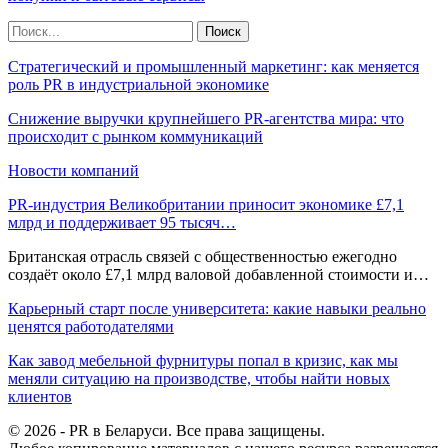
Стратегический и промышленный маркетинг: как меняется
роль PR в индустриальной экономике
Снижение выручки крупнейшего PR-агентства мира: что
происходит с рынком коммуникаций
Новости компаний
PR-индустрия Великобритании приносит экономике £7,1
млрд и поддерживает 95 тысяч…
Британская отрасль связей с общественностью ежегодно
создаёт около £7,1 млрд валовой добавленной стоимости и…
Карьерный старт после университета: какие навыки реально
ценятся работодателями
Как завод мебельной фурнитуры попал в кризис, как мы
меняли ситуацию на производстве, чтобы найти новых
клиентов
© 2026 - PR в Беларуси. Все права защищены.