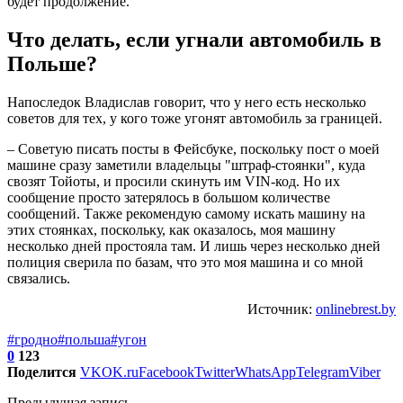
будет продолжение.
Что делать, если угнали автомобиль в
Польше?
Напоследок Владислав говорит, что у него есть несколько
советов для тех, у кого тоже угонят автомобиль за границей.
– Советую писать посты в Фейсбуке, поскольку пост о моей
машине сразу заметили владельцы "штраф-стоянки", куда
свозят Тойоты, и просили скинуть им VIN-код. Но их
сообщение просто затерялось в большом количестве
сообщений. Также рекомендую самому искать машину на
этих стоянках, поскольку, как оказалось, моя машину
несколько дней простояла там. И лишь через несколько дней
полиция сверила по базам, что это моя машина и со мной
связались.
Источник:
onlinebrest.by
#гродно
#польша
#угон
0
123
Поделится
VK
OK.ru
Facebook
Twitter
WhatsApp
Telegram
Viber
Предыдущая запись