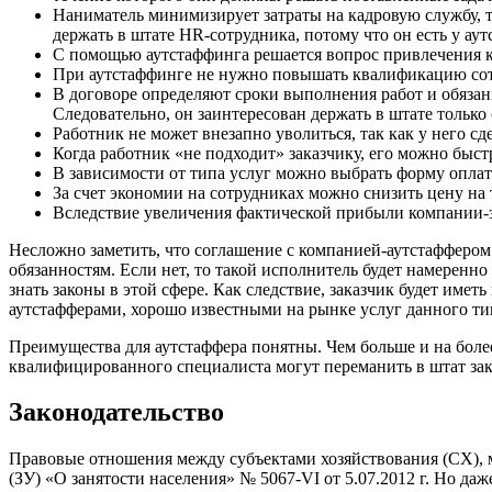
Наниматель минимизирует затраты на кадровую службу, т
держать в штате HR-сотрудника, потому что он есть у ау
С помощью аутстаффинга решается вопрос привлечения к 
При аутстаффинге не нужно повышать квалификацию сотру
В договоре определяют сроки выполнения работ и обязан
Следовательно, он заинтересован держать в штате тольк
Работник не может внезапно уволиться, так как у него с
Когда работник «не подходит» заказчику, его можно быст
В зависимости от типа услуг можно выбрать форму оплаты
За счет экономии на сотрудниках можно снизить цену на 
Вследствие увеличения фактической прибыли компании-з
Несложно заметить, что соглашение с компанией-аутстаффером 
обязанностям. Если нет, то такой исполнитель будет намеренн
знать законы в этой сфере. Как следствие, заказчик будет и
аутстафферами, хорошо известными на рынке услуг данного ти
Преимущества для аутстаффера понятны. Чем больше и на боле
квалифицированного специалиста могут переманить в штат зак
Законодательство
Правовые отношения между субъектами хозяйствования (СХ),
(ЗУ) «О занятости населения» № 5067-VI от 5.07.2012 г. Но даж