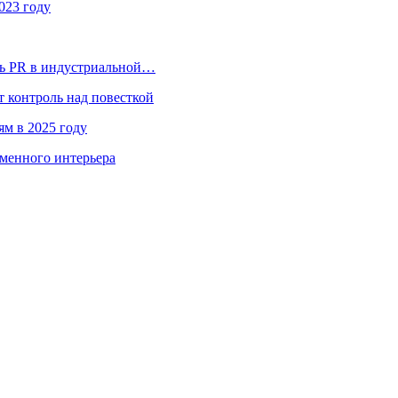
023 году
ль PR в индустриальной…
 контроль над повесткой
ям в 2025 году
менного интерьера