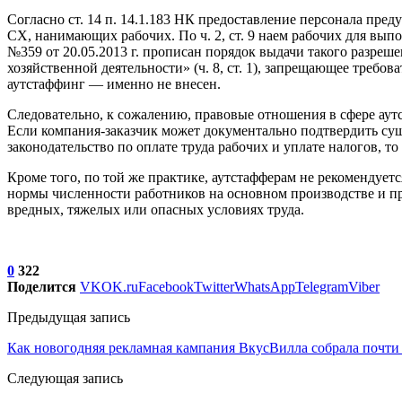
Согласно ст. 14 п. 14.1.183 НК предоставление персонала предус
СХ, нанимающих рабочих. По ч. 2, ст. 9 наем рабочих для вы
№359 от 20.05.2013 г. прописан порядок выдачи такого разреш
хозяйственной деятельности» (ч. 8, ст. 1), запрещающее треб
аутстаффинг — именно не внесен.
Следовательно, к сожалению, правовые отношения в сфере аут
Если компания-заказчик может документально подтвердить су
законодательство по оплате труда рабочих и уплате налогов, т
Кроме того, по той же практике, аутстафферам не рекомендует
нормы численности работников на основном производстве и п
вредных, тяжелых или опасных условиях труда.
0
322
Поделится
VK
OK.ru
Facebook
Twitter
WhatsApp
Telegram
Viber
Предыдущая запись
Как новогодняя рекламная кампания ВкусВилла собрала почти
Следующая запись