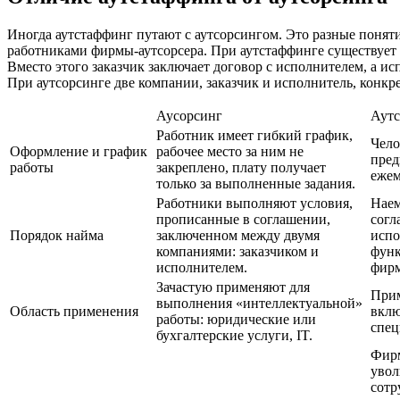
Иногда аутстаффинг путают с аутсорсингом. Это разные поня
работниками фирмы-аутсорсера. При аутстаффинге существует 
Вместо этого заказчик заключает договор с исполнителем, а ис
При аутсорсинге две компании, заказчик и исполнитель, конкр
Аусорсинг
Аут
Работник имеет гибкий график,
Чело
Оформление и график
рабочее место за ним не
пред
работы
закреплено, плату получает
ежем
только за выполненные задания.
Работники выполняют условия,
Наем
прописанные в соглашении,
согл
Порядок найма
заключенном между двумя
испо
компаниями: заказчиком и
функ
исполнителем.
фирм
Зачастую применяют для
Прим
выполнения «интеллектуальной»
Область применения
вклю
работы: юридические или
спец
бухгалтерские услуги, IT.
Фирм
увол
сотр