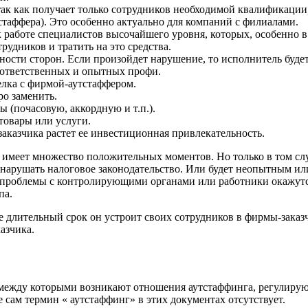
ак как получает только сотрудников необходимой квалификации,
тстаффера). Это особенно актуально для компаний с филиалами.
работе специалистов высочайшего уровня, которых, особенно в 
дников и тратить на это средства.
ности сторон. Если произойдет нарушение, то исполнитель буде
о ответственных и опытных профи.
делка с фирмой-аутстаффером.
ро заменить.
 (почасовую, аккордную и т.п.).
товары или услуги.
аказчика растет ее инвестиционная привлекательность.
имеет множество положительных моментов. Но только в том случ
о нарушать налоговое законодательство. Или будет неопытным ил
меть проблемы с контролирующими органами или работники окажут
па.
е длительный срок он устроит своих сотрудников в фирмы-зака
азчика.
 между которыми возникают отношения аутстаффинга, регулиру
е сам термин « аутстаффинг» в этих документах отсутствует.