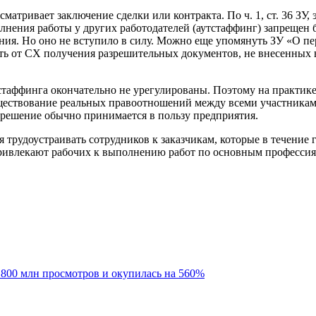
матривает заключение сделки или контракта. По ч. 1, ст. 36 ЗУ, 
полнения работы у других работодателей (аутстаффинг) запреще
ения. Но оно не вступило в силу. Можно еще упомянуть ЗУ «О пе
овать от СХ получения разрешительных документов, не внесенных
стаффинга окончательно не урегулированы. Поэтому на практик
ществование реальных правоотношений между всеми участниками
о решение обычно принимается в пользу предприятия.
ся трудоустраивать сотрудников к заказчикам, которые в течени
ривлекают рабочих к выполнению работ по основным профессиям
 800 млн просмотров и окупилась на 560%