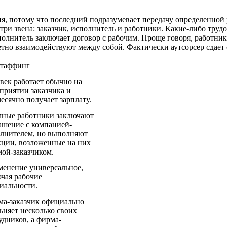
тия, потому что последний подразумевает передачу определенн
три звена: заказчик, исполнитель и работники. Какие-либо тру
полнитель заключает договор с рабочим. Проще говоря, работник
етно взаимодействуют между собой. Фактически аутсорсер сдает 
стаффинг
век работает обычно на
приятии заказчика и
есячно получает зарплату.
ные работники заключают
ашение с компанией-
лнителем, но выполняют
ции, возложенные на них
ой-заказчиком.
енение универсальное,
чая рабочие
иальности.
а-заказчик официально
ьняет несколько своих
удников, а фирма-