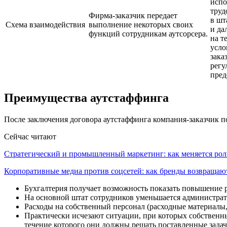
испо
труд
Фирма-заказчик передает
в шт
Схема взаимодействия
выполнение некоторых своих
и да
функций сотрудникам аутсорсера.
на т
усло
зака
регу
пред
Преимущества аутстаффинга
После заключения договора аутстаффинга компания-заказчик 
Сейчас читают
Стратегический и промышленный маркетинг: как меняется ро
Корпоративные медиа против соцсетей: как бренды возвраща
Бухгалтерия получает возможность показать повышение р
На основной штат сотрудников уменьшается администрат
Расходы на собственный персонал (расходные материалы, 
Практически исчезают ситуации, при которых собственный
течение которого они должны решать поставленные задач