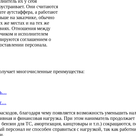
лнитель их у себя
оустраивает. Они считаются
ате аутстаффера, а работают
льше на заказчике, обычно
ех же местах и на тех же
виях. Отношения между
зчиком и исполнителем
лируются соглашением о
оставлении персонала.
получает многочисленные преимущества:
ль…
ют…
асходов, благодаря чему появляется возможность уменьшить нал
ивная и финансовая нагрузка. При этом наниматель продолжает
бензин для ТС, амортизация, канцтовары и т.п.) сокращаются, п
 персонал не способен справиться с нагрузкой, так как работни
и.