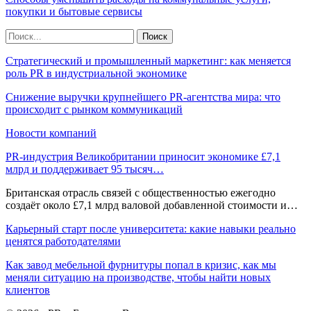
покупки и бытовые сервисы
Стратегический и промышленный маркетинг: как меняется
роль PR в индустриальной экономике
Снижение выручки крупнейшего PR-агентства мира: что
происходит с рынком коммуникаций
Новости компаний
PR-индустрия Великобритании приносит экономике £7,1
млрд и поддерживает 95 тысяч…
Британская отрасль связей с общественностью ежегодно
создаёт около £7,1 млрд валовой добавленной стоимости и…
Карьерный старт после университета: какие навыки реально
ценятся работодателями
Как завод мебельной фурнитуры попал в кризис, как мы
меняли ситуацию на производстве, чтобы найти новых
клиентов