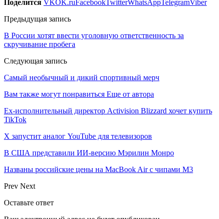
Поделится
VK
OK.ru
Facebook
Twitter
WhatsApp
Telegram
Viber
Предыдущая запись
В России хотят ввести уголовную ответственность за
скручивание пробега
Следующая запись
Самый необычный и дикий спортивный мерч
Вам также могут понравиться
Еще от автора
Ex-исполнительный директор Activision Blizzard хочет купить
TikTok
X запустит аналог YouTube для телевизоров
В США представили ИИ-версию Мэрилин Монро
Названы российские цены на MacBook Air с чипами M3
Prev
Next
Оставьте ответ