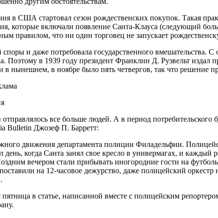
ершенно другим обстоятельствам.
ия в США стартовал сезон рождественских покупок. Такая прак
ия, которые включали появление Санта-Клауса (следующий бол
ным правилом, что ни один торговец не запускает рождественск
ой споры и даже потребовала государственного вмешательства. С
. Поэтому в 1939 году президент Франклин Д. Рузвельт издал п
 и в нынешнем, в ноябре было пять четвергов, так что решение 
ия
отправлялось все больше людей. А в период потребительского б
a Bulletin Джозеф П. Барретт:
ожного движения департамента полиции Филадельфии. Полицейск
 день, когда Санта занял свое кресло в универмагах, и каждый р
оздним вечером стали прибывать иногородние гости на футболь
поставили на 12-часовое дежурство, даже полицейский оркестр 
.
 пятница в статье, написанной вместе с полицейским репортеро
ану.