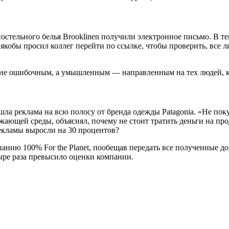
 постельного белья Brooklinen получили электронное письмо.
а якобы просил коллег перейти по ссылке, чтобы проверить, все л
ыл не ошибочным, а умышленным — направленным на тех людей, 
ла реклама на всю полосу от бренда одежды Patagonia. «Не поку
ающей среды, объяснял, почему не стоит тратить деньги на пр
рекламы выросли на 30 процентов?
мпанию 100% For the Planet, пообещав передать все полученные 
ыре раза превысило оценки компании.