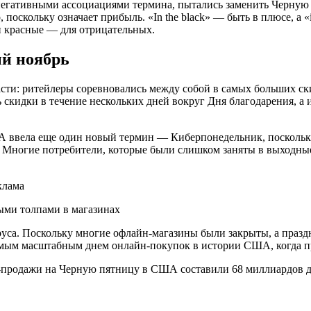
негативными ассоциациями термина, пытались заменить Черную
поскольку означает прибыль. «In the black» — быть в плюсе, а «i
и красные — для отрицательных.
й ноябрь
ти: ритейлеры соревновались между собой в самых больших ски
 скидки в течение нескольких дней вокруг Дня благодарения, а 
 ввела еще один новый термин — Киберпонедельник, поскольку 
. Многие потребители, которые были слишком заняты в выходные
ыми толпами в магазинах
уса. Поскольку многие офлайн-магазины были закрыты, а праз
 самым масштабным днем онлайн-покупок в истории США, когда 
йн-продажи на Черную пятницу в США составили 68 миллиардов д