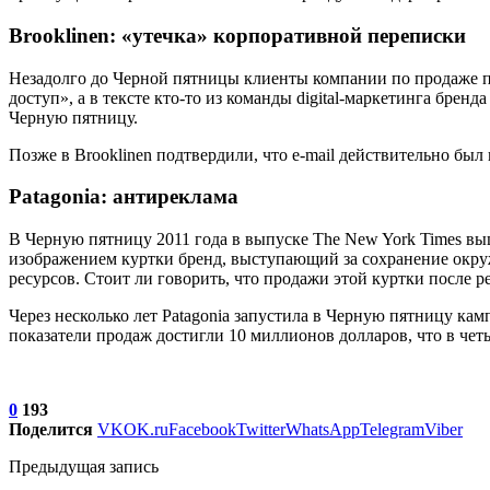
Brooklinen: «утечка» корпоративной переписки
Незадолго до Черной пятницы клиенты компании по продаже
доступ», а в тексте кто-то из команды digital-маркетинга бренд
Черную пятницу.
Позже в Brooklinen подтвердили, что e-mail действительно б
Patagonia: антиреклама
В Черную пятницу 2011 года в выпуске The New York Times выш
изображением куртки бренд, выступающий за сохранение окруж
ресурсов. Стоит ли говорить, что продажи этой куртки после 
Через несколько лет Patagonia запустила в Черную пятницу ка
показатели продаж достигли 10 миллионов долларов, что в чет
0
193
Поделится
VK
OK.ru
Facebook
Twitter
WhatsApp
Telegram
Viber
Предыдущая запись