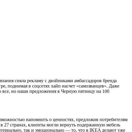
мпания сняла рекламу с двойниками амбассадоров бренда
е, поднимая в соцсетях хайп насчет «самозванцев». Даже
о все, но наши предложения в Черную пятницу на 100
озможностью напомнить о ценностях, предложив потребителям
 в 27 странах, клиенты могли вернуть подержанную мебель
териально, так и эмоционально — то, что в IKEA делают уже