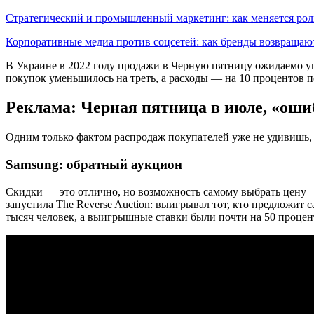
Стратегический и промышленный маркетинг: как меняется ро
Корпоративные медиа против соцсетей: как бренды возвраща
В Украине в 2022 году продажи в Черную пятницу ожидаемо упа
покупок уменьшилось на треть, а расходы — на 10 процентов п
Реклама: Черная пятница в июле, «ош
Одним только фактом распродаж покупателей уже не удивишь,
Samsung: обратный аукцион
Скидки — это отлично, но возможность самому выбрать цену 
запустила The Reverse Auction: выигрывал тот, кто предложит
тысяч человек, а выигрышные ставки были почти на 50 проце