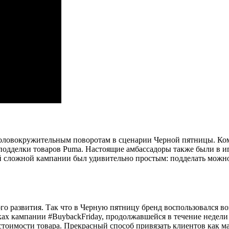
 головокружительным поворотам в сценарии Черной пятницы. Ко
одделки товаров Puma. Настоящие амбассадоры также были в игр
той сложной кампании был удивительно простым: подделать можн
о развития. Так что в Черную пятницу бренд воспользовался в
ах кампании #BuybackFriday, продолжавшейся в течение недели
стоимости товара. Прекрасный способ привязать клиентов как ма