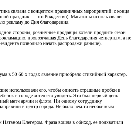
тика связана с концептом праздничных мероприятий: с конца
ьшой праздник — это Рождество). Магазины использовали
ую рекламу до Дня благодарения.
 одной стороны, розничные продавцы хотели продлить сезон
рокламацию, провозглашая День благодарения четвертым, а не
президента позволило начать распродажи раньше).
ума в 50-60-х годах явление приобрело стихийный характер.
ие использовали его, чтобы описать страшные пробки в
ебенок в городе хотел его увидеть. Это был первый день
ный матч армии и флота. Ни одному сотруднику
направили в центр города. Не было чем-то необычным
м Натаном Клегером. Фраза вошла в обиход, ее подхватили