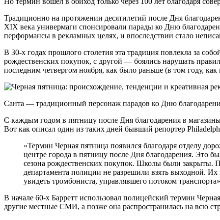
Но термин вошел в обиход только через 100 лет благодаря сов
Традиционно на протяжении десятилетий после Дня благодарен
XIX века универмаги спонсировали парады ко Дню благодарен
перформансы в рекламных целях, и впоследствии стало неписа
В 30-х годах прошлого столетия эта традиция повлекла за соб
рождественских покупок, с другой — боялись нарушать правила
последним четвергом ноября, как было раньше (в том году, как
Санта — традиционный персонаж парадов ко Дню благодарен
С каждым годом в пятницу после Дня благодарения в магазины 
Вот как описал один из таких дней бывший репортер Philadelphi
«Термин Черная пятница появился благодаря отделу дор
центре города в пятницу после Дня благодарения. Это был
сезона рождественских покупок. Школы были закрыты. П
департамента полиции не разрешили взять выходной. Их 
увидеть тромбониста, управлявшего потоком транспорта»
В начале 60-х Барретт использовал полицейский термин Черная
другие местные СМИ, а позже она распространилась на всю стр