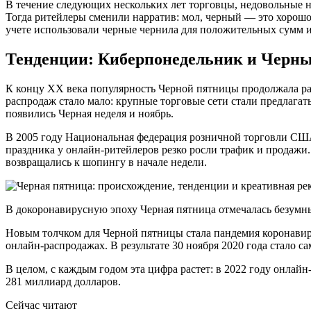
В течение следующих нескольких лет торговцы, недовольные 
Тогда ритейлеры сменили нарратив: мол, черный — это хорошо, 
учете использовали черные чернила для положительных сумм 
Тенденции: Киберпонедельник и Черны
К концу XX века популярность Черной пятницы продолжала рас
распродаж стало мало: крупные торговые сети стали предлагать
появились Черная неделя и ноябрь.
В 2005 году Национальная федерация розничной торговли США
праздника у онлайн-ритейлеров резко росли трафик и продажи
возвращались к шопингу в начале недели.
В докоронавирусную эпоху Черная пятница отмечалась безумн
Новым толчком для Черной пятницы стала пандемия коронавир
онлайн-распродажах. В результате 30 ноября 2020 года стало
В целом, с каждым годом эта цифра растет: в 2022 году онла
281 миллиард долларов.
Сейчас читают