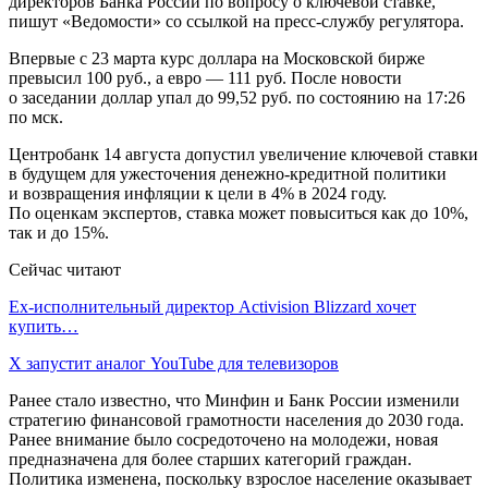
директоров Банка России по вопросу о ключевой ставке,
пишут «Ведомости» со ссылкой на пресс-службу регулятора.
Впервые с 23 марта курс доллара на Московской бирже
превысил 100 руб., а евро — 111 руб. После новости
о заседании доллар упал до 99,52 руб. по состоянию на 17:26
по мск.
Центробанк 14 августа допустил увеличение ключевой ставки
в будущем для ужесточения денежно-кредитной политики
и возвращения инфляции к цели в 4% в 2024 году.
По оценкам экспертов, ставка может повыситься как до 10%,
так и до 15%.
Сейчас читают
Ex-исполнительный директор Activision Blizzard хочет
купить…
X запустит аналог YouTube для телевизоров
Ранее стало известно, что Минфин и Банк России изменили
стратегию финансовой грамотности населения до 2030 года.
Ранее внимание было сосредоточено на молодежи, новая
предназначена для более старших категорий граждан.
Политика изменена, поскольку взрослое население оказывает