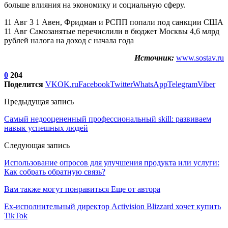
больше влияния на экономику и социальную сферу.
11 Авг 3 1 Авен, Фридман и РСПП попали под санкции США
11 Авг Самозанятые перечислили в бюджет Москвы 4,6 млрд
рублей налога на доход с начала года
Источник:
www.sostav.ru
0
204
Поделится
VK
OK.ru
Facebook
Twitter
WhatsApp
Telegram
Viber
Предыдущая запись
Самый недооцененный профессиональный skill: развиваем
навык успешных людей
Следующая запись
Использование опросов для улучшения продукта или услуги:
Как собрать обратную связь?
Вам также могут понравиться
Еще от автора
Ex-исполнительный директор Activision Blizzard хочет купить
TikTok