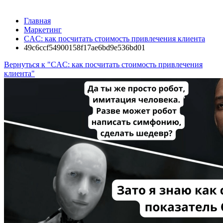
Главная
Маркетинг
CAC: как посчитать стоимость привлечения клиента
49c6ccf54900158f17ae6bd9e536bd01
Вернуться к "CAC: как посчитать стоимость привлечения
клиента"