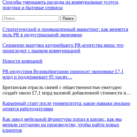
Способы уменьшить расходы на коммунальные услуги,
покупки и бытовые сервисы
Стратегический и промышленный маркетинг: как меняется
роль PR в индустриальной экономике
Снижение выручки крупнейшего PR-агентства мира: что
происходит с рынком коммуникаций
Новости компаний
PR-индустрия Великобритании приносит экономике £7,1
млрд и поддерживает 95 тысяч…
Британская отрасль связей с общественностью ежегодно
создаёт около £7,1 млрд валовой добавленной стоимости и…
Карьерный старт после университета: какие навыки реально
ценятся работодателями
Как завод мебельной фурнитуры попал в кризис, как мы
меняли ситуацию на производстве, чтобы найти новых
клиентов