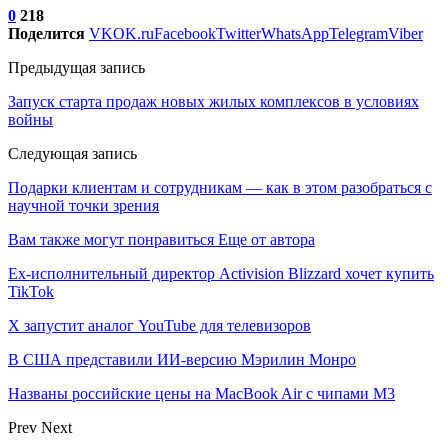
0
218
Поделится
VK
OK.ru
Facebook
Twitter
WhatsApp
Telegram
Viber
Предыдущая запись
Запуск старта продаж новых жилых комплексов в условиях
войны
Следующая запись
Подарки клиентам и сотрудникам — как в этом разобраться с
научной точки зрения
Вам также могут понравиться
Еще от автора
Ex-исполнительный директор Activision Blizzard хочет купить
TikTok
X запустит аналог YouTube для телевизоров
В США представили ИИ-версию Мэрилин Монро
Названы российские цены на MacBook Air с чипами M3
Prev
Next