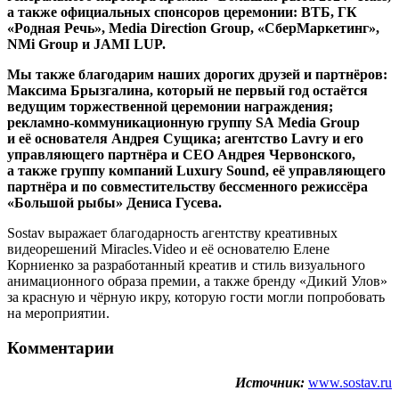
а также официальных спонсоров церемонии: ВТБ, ГК
«Родная Речь», Media Direction Group, «СберМаркетинг»,
NMi Group и JAMI LUP.
Мы также
благодарим наших дорогих друзей и партнёров:
Максима Брызгалина, который не первый год остаётся
ведущим торжественной церемонии награждения;
рекламно-коммуникационную группу SA Media Group
и её основателя Андрея Сущика; агентство Lavry и его
управляющего партнёра и CEO
Андрея Червонского,
а также группу компаний Luxury Sound, её управляющего
партнёра и по совместительству бессменного режиссёра
«Большой рыбы» Дениса Гусева.
Sostav выражает благодарность агентству креативных
видеорешений Miracles.Video и её основателю Елене
Корниенко за разработанный креатив и стиль визуального
анимационного образа премии, а также бренду «Дикий Улов»
за красную и чёрную икру, которую гости могли попробовать
на мероприятии.
Комментарии
Источник:
www.sostav.ru