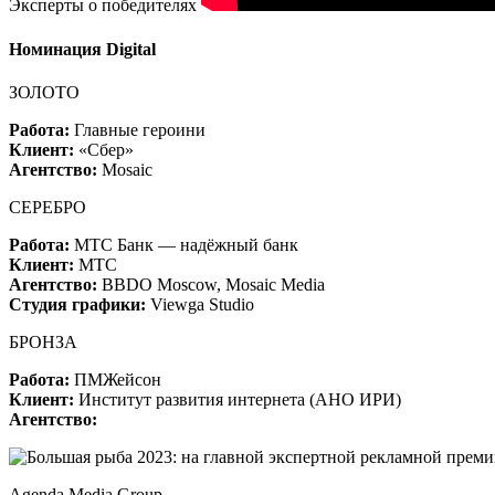
Эксперты о победителях
Номинация Digital
ЗОЛОТО
Работа:
Главные героини
Клиент:
«Сбер»
Агентство:
Mosaic
СЕРЕБРО
Работа:
МТС Банк — надёжный банк
Клиент:
МТС
Агентство:
BBDO Moscow, Mosaic Media
Студия графики:
Viewga Studio
БРОНЗА
Работа:
ПМЖейсон
Клиент:
Институт развития интернета (АНО ИРИ)
Агентство:
Agenda Media Group