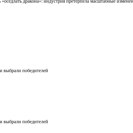
 «оседлать дракона»: индустрия претерпела масштабные измене