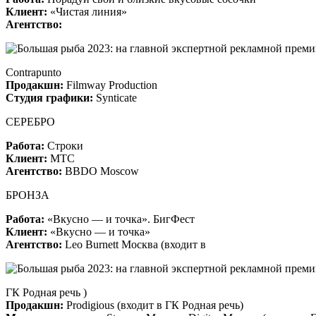
Клиент:
«Чистая линия»
Агентство:
Contrapunto
Продакшн:
Filmway Production
Студия графики:
Synticate
СЕРЕБРО
Работа:
Строки
Клиент:
МТС
Агентство:
BBDO Moscow
БРОНЗА
Работа:
«Вкусно — и точка». БигФест
Клиент:
«Вкусно — и точка»
Агентство:
Leo Burnett Москва (входит в
ГК Родная речь )
Продакшн:
Prodigious (входит в ГК Родная речь)