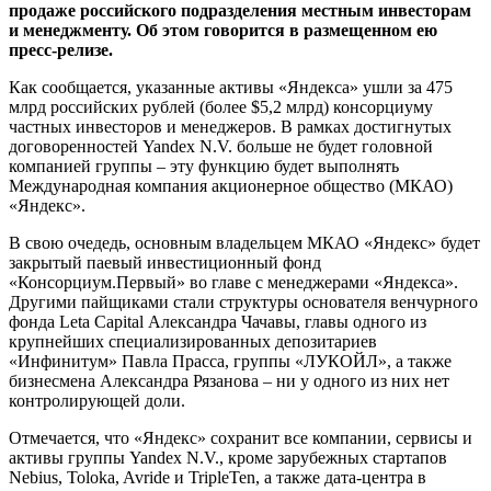
продаже российского подразделения местным инвесторам
и менеджменту. Об этом говорится в размещенном ею
пресс-релизе.
Как сообщается, указанные активы «Яндекса» ушли за 475
млрд российских рублей (более $5,2 млрд) консорциуму
частных инвесторов и менеджеров. В рамках достигнутых
договоренностей Yandex N.V. больше не будет головной
компанией группы – эту функцию будет выполнять
Международная компания акционерное общество (МКАО)
«Яндекс».
В свою очедедь, основным владельцем МКАО «Яндекс» будет
закрытый паевый инвестиционный фонд
«Консорциум.Первый» во главе с менеджерами «Яндекса».
Другими пайщиками стали структуры основателя венчурного
фонда Leta Capital Александра Чачавы, главы одного из
крупнейших специализированных депозитариев
«Инфинитум» Павла Прасса, группы «ЛУКОЙЛ», а также
бизнесмена Александра Рязанова – ни у одного из них нет
контролирующей доли.
Отмечается, что «Яндекс» сохранит все компании, сервисы и
активы группы Yandex N.V., кроме зарубежных стартапов
Nebius, Toloka, Avride и TripleTen, а также дата-центра в