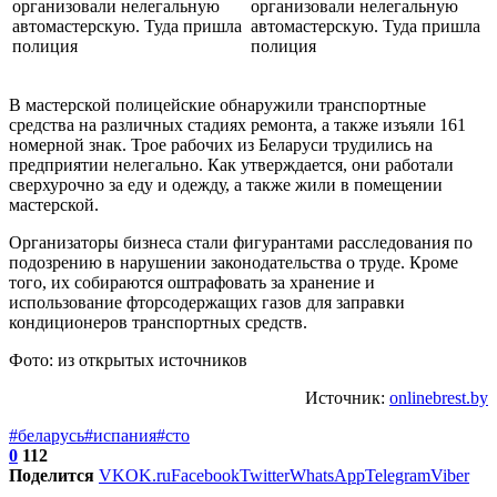
В мастерской полицейские обнаружили транспортные
средства на различных стадиях ремонта, а также изъяли 161
номерной знак. Трое рабочих из Беларуси трудились на
предприятии нелегально. Как утверждается, они работали
сверхурочно за еду и одежду, а также жили в помещении
мастерской.
Организаторы бизнеса стали фигурантами расследования по
подозрению в нарушении законодательства о труде. Кроме
того, их собираются оштрафовать за хранение и
использование фторсодержащих газов для заправки
кондиционеров транспортных средств.
Фото: из открытых источников
Источник:
onlinebrest.by
#беларусь
#испания
#сто
0
112
Поделится
VK
OK.ru
Facebook
Twitter
WhatsApp
Telegram
Viber