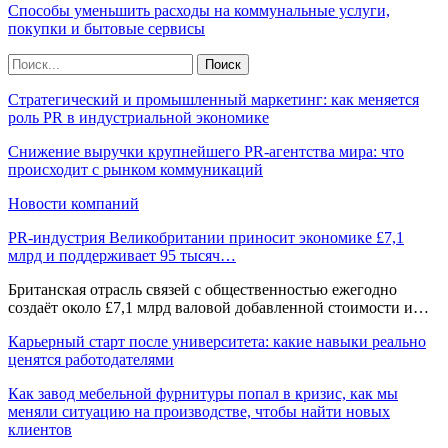
Способы уменьшить расходы на коммунальные услуги,
покупки и бытовые сервисы
Стратегический и промышленный маркетинг: как меняется
роль PR в индустриальной экономике
Снижение выручки крупнейшего PR-агентства мира: что
происходит с рынком коммуникаций
Новости компаний
PR-индустрия Великобритании приносит экономике £7,1
млрд и поддерживает 95 тысяч…
Британская отрасль связей с общественностью ежегодно
создаёт около £7,1 млрд валовой добавленной стоимости и…
Карьерный старт после университета: какие навыки реально
ценятся работодателями
Как завод мебельной фурнитуры попал в кризис, как мы
меняли ситуацию на производстве, чтобы найти новых
клиентов