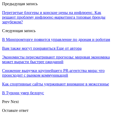
Предыдущая запись
Перегретые блогеры и конские цены на инфлюенс. Как
решают проблему инфлюенс-маркетинга топовые бренды
зарубежом?
Следующая запись
В Минпромторге появится управление по дронам и роботам
Вам также могут понравиться
Еще от автора
Экономисты пересматривают прогнозы: мировая экономика
может вырасти быстрее ожиданий
Снижение выручки крупнейшего PR-агентства мира: что
происходит с рынком коммуникаций
Как спортивные сайты удерживают внимание в межсезонье
В Турции умер белорус
Prev
Next
Оставьте ответ