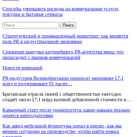
Способы уменьшить расходы на коммунальные услуги,
покупки и бытовые сервисы
Стратегический и промышленный маркетинг: как меняется
роль PR в индустриальной экономике
Снижение выручки крупнейшего PR-агентства мира: что
происходит с рынком коммуникаций
Новости компаний
PR-индустрия Великобритании приносит экономике £7,1
млрд и поддерживает 95 тысяч…
Британская отрасль связей с общественностью ежегодно
создаёт около £7,1 млрд валовой добавленной стоимости и…
Карьерный старт после университета: какие навыки реально
ценятся работодателями
Как завод мебельной фурнитуры попал в кризис, как мы
меняли ситуацию на производстве, чтобы найти новых
клиентов