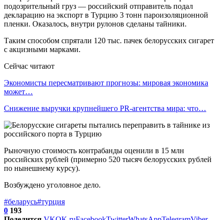
подозрительный груз — российский отправитель подал
декларацию на экспорт в Турцию 3 тонн пароизоляционной
пленки. Оказалось, внутри рулонов сделаны тайники.
Таким способом спрятали 120 тыс. пачек белорусских сигарет
с акцизными марками.
Сейчас читают
Экономисты пересматривают прогнозы: мировая экономика
может…
Снижение выручки крупнейшего PR-агентства мира: что…
Рыночную стоимость контрабанды оценили в 15 млн
российских рублей (примерно 520 тысяч белорусских рублей
по нынешнему курсу).
Возбуждено уголовное дело.
#беларусь
#турция
0
193
Поделится
VK
OK.ru
Facebook
Twitter
WhatsApp
Telegram
Viber