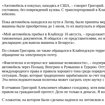
«Автомобиль я покупал, находясь в США, – говорит Григорий.
состоянии, без повреждений кузова. С транспортировкой в Кла
юбилею.
Пока автомобиль находился на пути в Литву, были приняты м
машины были приобретены до 1 июля, то их выпускать в обращ
«Мой автомобиль прибыл в Клайпеду 16 августа, – продолжает
таможенных документов. Я общался с ее представителями, но ни
декларацию для вывоза машины в Беларусь».
По словам Григория, он также обращался в Клайпедскую терри
обращение на электронную почту.
«Фактически я исчерпал все законные возможности», – подчер
автомобиль через Польшу, Венгрию и Румынию в Турцию. Оттуд
международного права и правила хорошего тона среди порядоч
ситуация. Люди, которые традиционно зарабатывали за счет п
Эта непоследовательная политика может сыграть злую шутку с 
В отчаянии Григорий Алексиевич объявил голодовку, хотя ник
правом на гражданский протест. Дело не только в деньгах. Я 
С плакатом, на котором были сделаны надписи на литовском и 