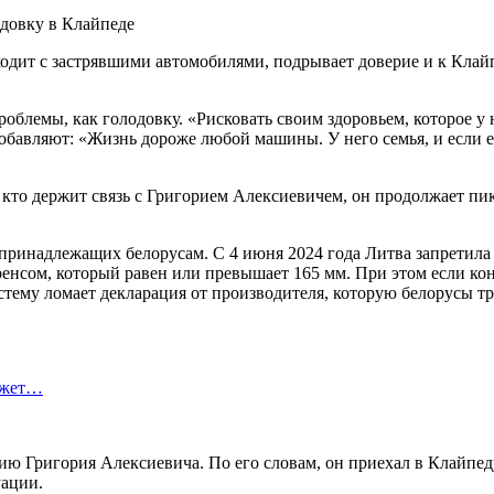
ходит с застрявшими автомобилями, подрывает доверие и к Клай
блемы, как голодовку. «Рисковать своим здоровьем, которое у н
бавляют: «Жизнь дороже любой машины. У него семья, и если его 
кто держит связь с Григорием Алексиевичем, он продолжает пик
 принадлежащих белорусам. С 4 июня 2024 года Литва запретила
ренсом, который равен или превышает 165 мм. При этом если кон
истему ломает декларация от производителя, которую белорусы т
ожет…
рию Григория Алексиевича. По его словам, он приехал в Клайпед
уации.