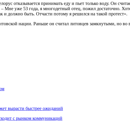
белорус отказывается принимать еду и пьет только воду. Он счит
 – Мне уже 53 года, я многодетный отец, пожил достаточно. Хоте
к и должно быть. Отчасти потому я решился на такой протест».
итовской нации. Раньше он считал литовцев замкнутыми, но во 
ом
жет вырасти быстрее ожиданий
сходит с рынком коммуникаций