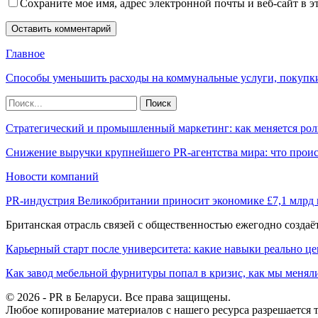
Сохраните мое имя, адрес электронной почты и веб-сайт в э
Главное
Способы уменьшить расходы на коммунальные услуги, покупк
Стратегический и промышленный маркетинг: как меняется рол
Снижение выручки крупнейшего PR-агентства мира: что прои
Новости компаний
PR-индустрия Великобритании приносит экономике £7,1 млрд
Британская отрасль связей с общественностью ежегодно созда
Карьерный старт после университета: какие навыки реально це
Как завод мебельной фурнитуры попал в кризис, как мы менял
© 2026 - PR в Беларуси. Все права защищены.
Любое копирование материалов с нашего ресурса разрешается т