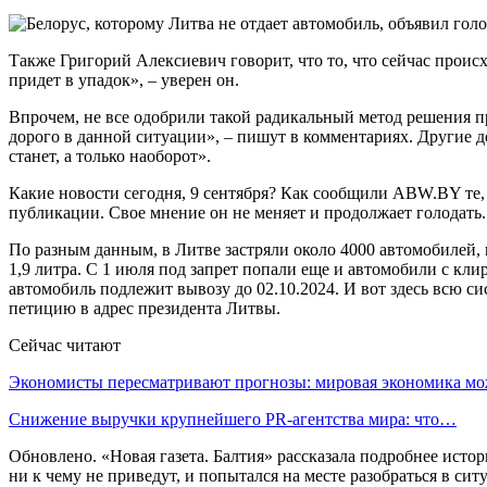
Также Григорий Алексиевич говорит, что то, что сейчас проис
придет в упадок», – уверен он.
Впрочем, не все одобрили такой радикальный метод решения про
дорого в данной ситуации», – пишут в комментариях. Другие до
станет, а только наоборот».
Какие новости сегодня, 9 сентября? Как сообщили ABW.BY те, 
публикации. Свое мнение он не меняет и продолжает голодать.
По разным данным, в Литве застряли около 4000 автомобилей,
1,9 литра. С 1 июля под запрет попали еще и автомобили с кли
автомобиль подлежит вывозу до 02.10.2024. И вот здесь всю с
петицию в адрес президента Литвы.
Сейчас читают
Экономисты пересматривают прогнозы: мировая экономика м
Снижение выручки крупнейшего PR-агентства мира: что…
Обновлено. «Новая газета. Балтия» рассказала подробнее исто
ни к чему не приведут, и попытался на месте разобраться в сит