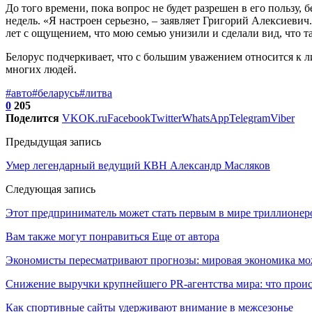
До того времени, пока вопрос не будет разрешен в его пользу, 
недель. «Я настроен серьезно, – заявляет Григорий Алексиевич.
лет с ощущением, что мою семью унизили и сделали вид, что та
Белорус подчеркивает, что с большим уважением относится к л
многих людей.
#авто
#беларусь
#литва
0
205
Поделится
VK
OK.ru
Facebook
Twitter
WhatsApp
Telegram
Viber
Предыдущая запись
Умер легендарный ведущий КВН Александр Масляков
Следующая запись
Этот предприниматель может стать первым в мире триллионер
Вам также могут понравиться
Еще от автора
Экономисты пересматривают прогнозы: мировая экономика мо
Снижение выручки крупнейшего PR-агентства мира: что прои
Как спортивные сайты удерживают внимание в межсезонье