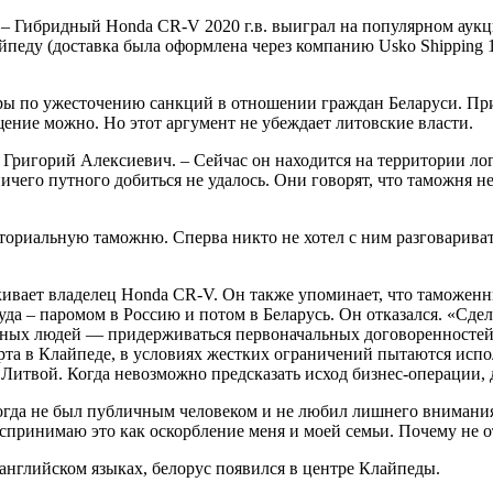
 – Гибридный Honda CR-V 2020 г.в. выиграл на популярном аукци
йпеду (доставка была оформлена через компанию Usko Shipping 1
еры по ужесточению санкций в отношении граждан Беларуси. Пр
ение можно. Но этот аргумент не убеждает литовские власти.
 Григорий Алексиевич. – Сейчас он находится на территории ло
чего путного добиться не удалось. Они говорят, что таможня не
ториальную таможню. Сперва никто не хотел с ним разговарива
кивает владелец Honda CR-V. Он также упоминает, что таможенн
а – паромом в Россию и потом в Беларусь. Он отказался. «Сдел
ных людей — придерживаться первоначальных договоренностей, 
орта в Клайпеде, в условиях жестких ограничений пытаются исп
Литвой. Когда невозможно предсказать исход бизнес-операции, 
огда не был публичным человеком и не любил лишнего внимания:
воспринимаю это как оскорбление меня и моей семьи. Почему не 
английском языках, белорус появился в центре Клайпеды.