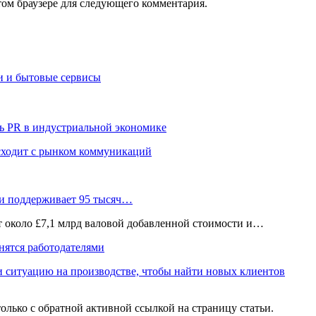
том браузере для следующего комментария.
и и бытовые сервисы
ь PR в индустриальной экономике
сходит с рынком коммуникаций
 и поддерживает 95 тысяч…
ёт около £7,1 млрд валовой добавленной стоимости и…
нятся работодателями
и ситуацию на производстве, чтобы найти новых клиентов
олько с обратной активной ссылкой на страницу статьи.