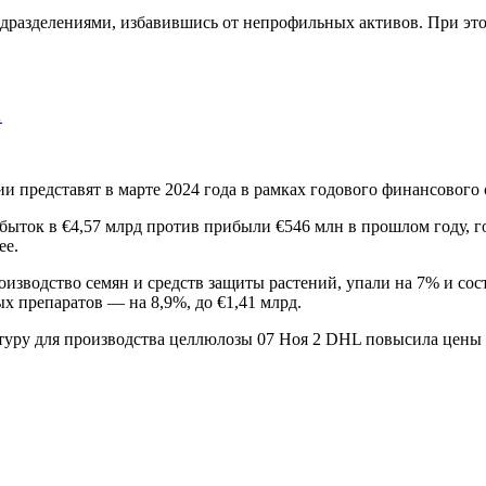
подразделениями, избавившись от непрофильных активов. При эт
…
представят в марте 2024 года в рамках годового финансового 
убыток в €4,57 млрд против прибыли €546 млн в прошлом году, 
ее.
оизводство семян и средств защиты растений, упали на 7% и со
ых препаратов — на 8,9%, до €1,41 млрд.
ьтуру для производства целлюлозы 07 Ноя 2 DHL повысила цены