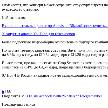
Отмечается, что концерн может сохранить структуру с тремя 
руководство отвергло.
Сейчас читают
Ex-исполнительный директор Activision Blizzard хочет купить
X запустит аналог YouTube для телевизоров
Более подробную информацию относительно будущего компании 
По итогам третьего квартала 2023 года Bayer получил чистый 
на 8,3% год к году, до €10,34 млрд евро с €11,28 млрд годом ран
В частности, продажи в сегменте Crop Science, включающем пр
снизилась на 8,4%, до €4,54 млрд, подразделения безрецептурн
07 Ноя 4 В России внедряют новую сельскохозяйственную кул
0
186
Поделится
VK
OK.ru
Facebook
Twitter
WhatsApp
Telegram
Viber
Предыдущая запись