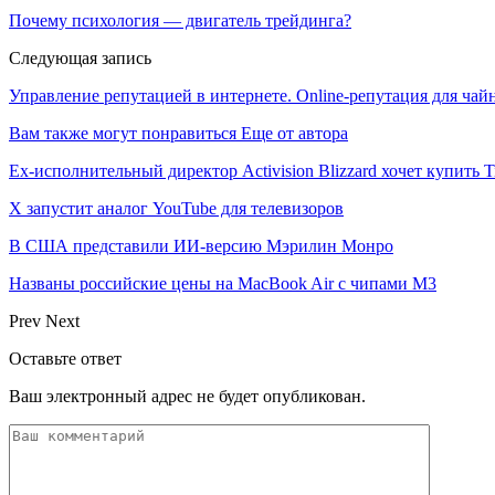
Почему психология — двигатель трейдинга?
Следующая запись
Управление репутацией в интернете. Online-репутация для чайн
Вам также могут понравиться
Еще от автора
Ex-исполнительный директор Activision Blizzard хочет купить T
X запустит аналог YouTube для телевизоров
В США представили ИИ-версию Мэрилин Монро
Названы российские цены на MacBook Air с чипами M3
Prev
Next
Оставьте ответ
Ваш электронный адрес не будет опубликован.