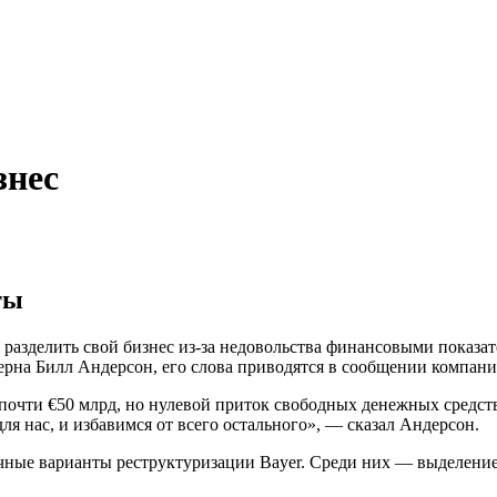
знес
ты
азделить свой бизнес из-за недовольства финансовыми показате
церна Билл Андерсон, его слова приводятся в сообщении компани
т почти €50 млрд, но нулевой приток свободных денежных сред
для нас, и избавимся от всего остального», — сказал Андерсон.
ичные варианты реструктуризации Bayer. Среди них — выделение