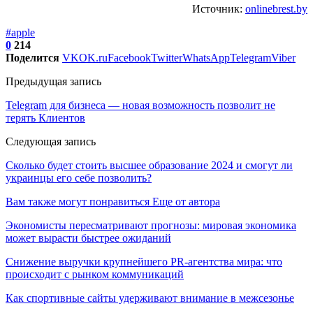
Источник:
onlinebrest.by
#apple
0
214
Поделится
VK
OK.ru
Facebook
Twitter
WhatsApp
Telegram
Viber
Предыдущая запись
Telegram для бизнеса — новая возможность позволит не
терять Клиентов
Следующая запись
Сколько будет стоить высшее образование 2024 и смогут ли
украинцы его себе позволить?
Вам также могут понравиться
Еще от автора
Экономисты пересматривают прогнозы: мировая экономика
может вырасти быстрее ожиданий
Снижение выручки крупнейшего PR-агентства мира: что
происходит с рынком коммуникаций
Как спортивные сайты удерживают внимание в межсезонье