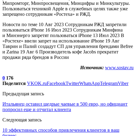
Мипромторг, Минпросвещения, Минцифры и Минкультуры.
Пользоваться техникой Apple в служебных целях также уже
запрещено сотрудникам «Ростеха» и РЖД.
Новости по теме 10 Авг 2023 Сотрудникам РЖД запретили
пользоваться iPhone 16 Июл 2023 Сотрудникам Минфина
и Минэнерго запретят пользоваться iPhone 13 Июл 2023 В
«Ростехе» ввели запрет на использование iPhone 19 Авг
Таврин и Палий создадут СП для управления брендами Befree
и Zarina 19 Авг 6 Производитель кофе Jacobs прекратит
продажи ряда брендов в России
Источник:
www.sostav.ru
0
176
Поделится
VK
OK.ru
Facebook
Twitter
WhatsApp
Telegram
Viber
Предыдущая запись
Итальянец оставил щедрые чаевые в 500 евро, но официант
попросил еще и отчитал клиента
Следующая запись
10 эффективных способов привлечения клиентов в ваш
бизнес