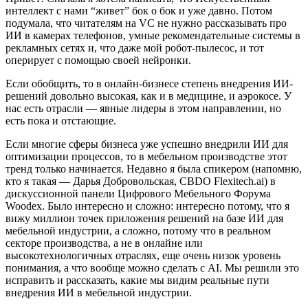
интеллект с нами “живет” бок о бок и уже давно. Потом
подумала, что читателям на VC не нужно рассказывать про
ИИ в камерах телефонов, умные рекомендательные системы в
рекламных сетях и, что даже мой робот-пылесос, и тот
оперирует с помощью своей нейронки.
Если обобщить, то в онлайн-бизнесе степень внедрения ИИ-
решений довольно высокая, как и в медицине, и аэрокосе. У
нас есть отрасли — явные лидеры в этом направлении, но
есть пока и отстающие.
Если многие сферы бизнеса уже успешно внедрили ИИ для
оптимизации процессов, то в мебельном производстве этот
тренд только начинается. Недавно я была спикером (напомню,
кто я такая — Дарья Добровольская, CBDO Flexitech.ai) в
дискуссионной панели Цифрового Мебельного Форума
Woodex. Было интересно и сложно: интересно потому, что я
вижу миллион точек приложения решений на базе ИИ для
мебельной индустрии, а сложно, потому что в реальном
секторе производства, а не в онлайне или
высокотехнологичных отраслях, еще очень низок уровень
понимания, а что вообще можно сделать с AI. Мы решили это
исправить и рассказать, какие мы видим реальные пути
внедрения ИИ в мебельной индустрии.