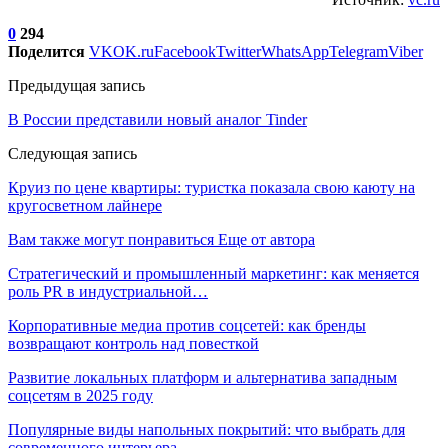
0
294
Поделится
VK
OK.ru
Facebook
Twitter
WhatsApp
Telegram
Viber
Предыдущая запись
В России представили новый аналог Tinder
Следующая запись
Круиз по цене квартиры: туристка показала свою каюту на
кругосветном лайнере
Вам также могут понравиться
Еще от автора
Стратегический и промышленный маркетинг: как меняется
роль PR в индустриальной…
Корпоративные медиа против соцсетей: как бренды
возвращают контроль над повесткой
Развитие локальных платформ и альтернатива западным
соцсетям в 2025 году
Популярные виды напольных покрытий: что выбрать для
современного интерьера