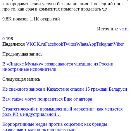
как продавать свои услуги без впаривания. Последний пост
про то, как срач в комментах помогает продавать 🙂
9.8K показов 1.1K открытий
Источник:
vc.ru
0
196
Поделится
VK
OK.ru
Facebook
Twitter
WhatsApp
Telegram
Viber
Предыдущая запись
В «Яндекс Музыку» возвращаются ушедшие из России
иностранные исполнители
Следующая запись
Из снежного заноса в Казахстане спасли 15 граждан Беларуси
Вам также могут понравиться
Еще от автора
Стратегический и промышленный маркетинг: как меняется
роль PR в индустриальной…
Корпоративные медиа против соцсетей: как бренды
возвращают контроль над повесткой