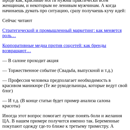
Вроде как, красивые ногти нужны практически всем
женщинам, и некоторым не ленивым мужчинам. А когда
начинаешь думать про ситуацию, сразу получаешь кучу идей:
Сейчас читают
Стратегический и промышленный маркетинг: как меняется
роль…
Корпоративные медиа против соцсетей: как бренды
возвращают…
— В салоне проходит акция
— Торжественное событие (Свадьба, выпускной и т.д.)
— Профессия человека предполагает необходимость в
красивом маникюре (Те же рукодельницы, которые ведут свой
блог)
— И т.д. (В конце статьи будет пример анализа салона
красоты)
Иногда этот вопрос помогает лучше понять боли и желания
ЦА. В нашем примере получится именно так. Беременные
покупают одежду где-то ближе к третьему триместру. А