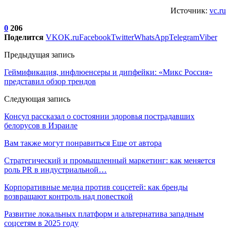
Источник:
vc.ru
0
206
Поделится
VK
OK.ru
Facebook
Twitter
WhatsApp
Telegram
Viber
Предыдущая запись
Геймификация, инфлюенсеры и дипфейки: «Микс Россия»
представил обзор трендов
Следующая запись
Консул рассказал о состоянии здоровья пострадавших
белорусов в Израиле
Вам также могут понравиться
Еще от автора
Стратегический и промышленный маркетинг: как меняется
роль PR в индустриальной…
Корпоративные медиа против соцсетей: как бренды
возвращают контроль над повесткой
Развитие локальных платформ и альтернатива западным
соцсетям в 2025 году