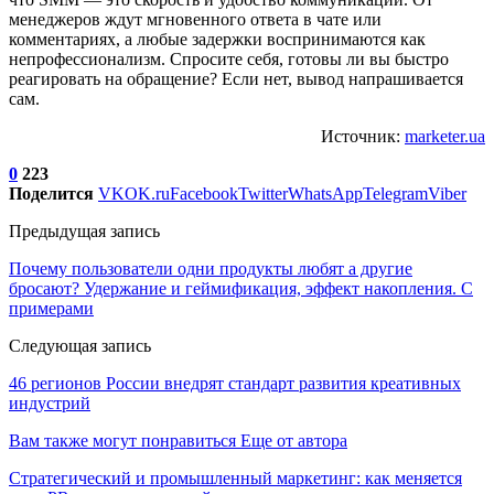
менеджеров ждут мгновенного ответа в чате или
комментариях, а любые задержки воспринимаются как
непрофессионализм. Спросите себя, готовы ли вы быстро
реагировать на обращение? Если нет, вывод напрашивается
сам.
Источник:
marketer.ua
0
223
Поделится
VK
OK.ru
Facebook
Twitter
WhatsApp
Telegram
Viber
Предыдущая запись
Почему пользователи одни продукты любят а другие
бросают? Удержание и геймификация, эффект накопления. С
примерами
Следующая запись
46 регионов России внедрят стандарт развития креативных
индустрий
Вам также могут понравиться
Еще от автора
Стратегический и промышленный маркетинг: как меняется