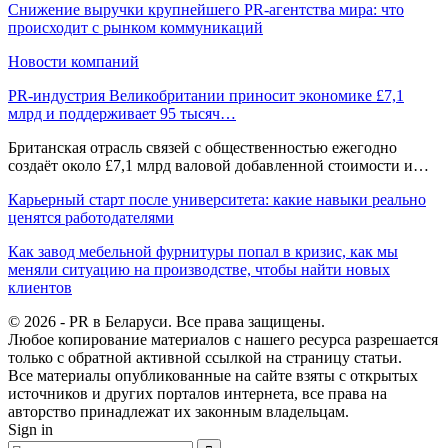
Снижение выручки крупнейшего PR-агентства мира: что
происходит с рынком коммуникаций
Новости компаний
PR-индустрия Великобритании приносит экономике £7,1
млрд и поддерживает 95 тысяч…
Британская отрасль связей с общественностью ежегодно
создаёт около £7,1 млрд валовой добавленной стоимости и…
Карьерный старт после университета: какие навыки реально
ценятся работодателями
Как завод мебельной фурнитуры попал в кризис, как мы
меняли ситуацию на производстве, чтобы найти новых
клиентов
© 2026 - PR в Беларуси. Все права защищены.
Любое копирование материалов с нашего ресурса разрешается
только с обратной активной ссылкой на страницу статьи.
Все материалы опубликованные на сайте взяты с открытых
источников и других порталов интернета, все права на
авторство принадлежат их законным владельцам.
Sign in