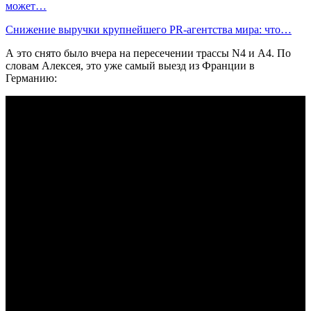
может…
Снижение выручки крупнейшего PR-агентства мира: что…
А это снято было вчера на пересечении трассы N4 и А4. По
словам Алексея, это уже самый выезд из Франции в
Германию: