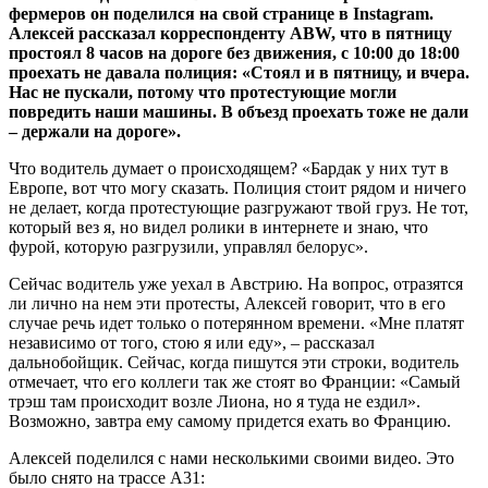
фермеров он поделился на свой странице в Instagram.
Алексей рассказал корреспонденту ABW, что в пятницу
простоял 8 часов на дороге без движения, с 10:00 до 18:00
проехать не давала полиция: «Стоял и в пятницу, и вчера.
Нас не пускали, потому что протестующие могли
повредить наши машины. В объезд проехать тоже не дали
– держали на дороге».
Что водитель думает о происходящем? «Бардак у них тут в
Европе, вот что могу сказать. Полиция стоит рядом и ничего
не делает, когда протестующие разгружают твой груз. Не тот,
который вез я, но видел ролики в интернете и знаю, что
фурой, которую разгрузили, управлял белорус».
Сейчас водитель уже уехал в Австрию. На вопрос, отразятся
ли лично на нем эти протесты, Алексей говорит, что в его
случае речь идет только о потерянном времени. «Мне платят
независимо от того, стою я или еду», – рассказал
дальнобойщик. Сейчас, когда пишутся эти строки, водитель
отмечает, что его коллеги так же стоят во Франции: «Самый
трэш там происходит возле Лиона, но я туда не ездил».
Возможно, завтра ему самому придется ехать во Францию.
Алексей поделился с нами несколькими своими видео. Это
было снято на трассе А31: