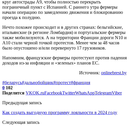
круг автострады А9, чтобы полностью перекрыть
пограничный пункт с Испанией. С раннего утра фермеры
начали операцию по замедлению движения и блокированию
проезда к полудню.
Нечто похожее происходит и в других странах: бельгийские,
итальянские (в регионе Ломбардия) и португальские фермеры
также мобилизуются. А на территории Франции дороги N10 и
A10 стали черной точкой протестов. Менее чем за 48 часов
было опустошено и/или перевернуто 17 грузовиков.
Напомним, французские фермеры протестуют против падения
доходов из-за инфляции и «зеленых» планов ЕС.
Источник:
onlinebrest.by
#беларусь
#дальнобойщик
#протест
#франция
0
102
Поделится
VK
OK.ru
Facebook
Twitter
WhatsApp
Telegram
Viber
Предыдущая запись
Как создать выгодную программу лояльности в 2024 году
Следующая запись