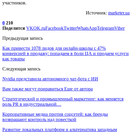
участников.
Источник:
marketer.ua
0
210
Поделится
VK
OK.ru
Facebook
Twitter
WhatsApp
Telegram
Viber
Предыдущая запись
Как привести 1078 лидов для онлайн-школы с 47%
конверсией в продажу: попадаем в боли ЦА и продаем услуги
как товары
Следующая запись
Nvidia представила автономного чат-бота с ИИ
Вам также могут понравиться
Еще от автора
Стратегический и промышленный маркетинг: как меняется
роль PR в индустриальной…
Корпоративные медиа против соцсетей: как бренды
возвращают контроль над повесткой
Развитие локальных платформ и альтернатива западным