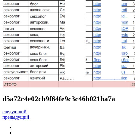
d5a72c4e02cb9f64fe9c3c46b021ba7a
следующий
предыдущий