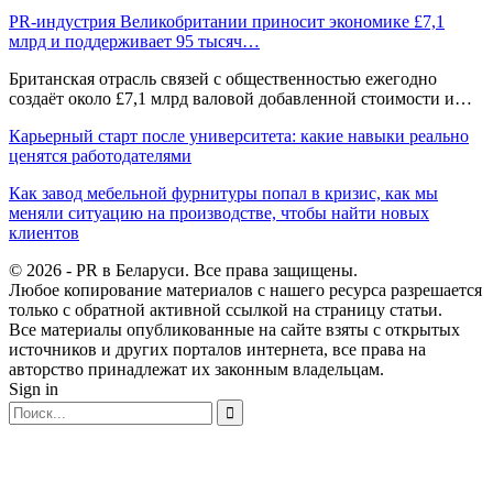
PR-индустрия Великобритании приносит экономике £7,1
млрд и поддерживает 95 тысяч…
Британская отрасль связей с общественностью ежегодно
создаёт около £7,1 млрд валовой добавленной стоимости и…
Карьерный старт после университета: какие навыки реально
ценятся работодателями
Как завод мебельной фурнитуры попал в кризис, как мы
меняли ситуацию на производстве, чтобы найти новых
клиентов
© 2026 - PR в Беларуси. Все права защищены.
Любое копирование материалов с нашего ресурса разрешается
только с обратной активной ссылкой на страницу статьи.
Все материалы опубликованные на сайте взяты с открытых
источников и других порталов интернета, все права на
авторство принадлежат их законным владельцам.
Sign in