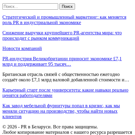
Стратегический и промышленный маркетинг: как меняется
роль PR в индустриальной экономике
Снижение выручки крупнейшего PR-агентства мира: что
происходит с рынком коммуникаций
Новости компаний
PR-индустрия Великобритании приносит экономике £7,1
млрд и поддерживает 95 тысяч…
Британская отрасль связей с общественностью ежегодно
создаёт около £7,1 млрд валовой добавленной стоимости и…
Карьерный старт после университета: какие навыки реально
ценятся работодателями
Как завод мебельной фурнитуры попал в кризис, как мы
меняли ситуацию на производстве, чтобы найти новых
клиентов
© 2026 - PR в Беларуси. Все права защищены.
Любое копирование материалов с нашего ресурса разрешается