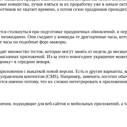
имые новшества, лучше взяться за их проработку уже в начале окт
отчиков не хватает времени, а потом сезон праздников проходит
ется столкнуться при подготовке праздничных обновлений, и п
ют неожиданно. Они съедают у команды те драгоценные часы, к
ые часы на подобные форс-мажоры.
т множество тестов, которые могут занять от недель до месяцев
агазинах приложений. Из-за этого новогоднее украшение может 
днику» в середине января.
риложения с выкаткой новой версии. Есть и другие варианты, к
правления контентом (CMS). Например, заменить логотип обычн
ются именно потому, что их сложно интегрировать в приложения
ния, подходящие для веб-сайтов и мобильных приложений, а та