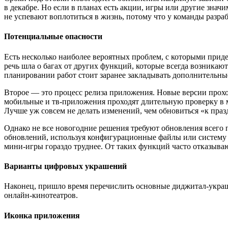
в декабре. Но если в планах есть акции, игры или другие знач
не успевают воплотиться в жизнь, потому что у команды разраб
Потенциальные опасности
Есть несколько наиболее вероятных проблем, с которыми прид
речь шла о багах от других функций, которые всегда возника
планировании работ стоит заранее закладывать дополнительн
Второе — это процесс релиза приложения. Новые версии проходя
мобильные и тв-приложения проходят длительную проверку в м
Лучше уж совсем не делать изменений, чем обновиться «к праз
Однако не все новогодние решения требуют обновления всего п
обновлений, используя конфигурационные файлы или систему у
мини-игры гораздо труднее. От таких функций часто отказыва
Варианты цифровых украшений
Наконец, пришло время перечислить основные диджитал-украше
онлайн-кинотеатров.
Иконка приложения