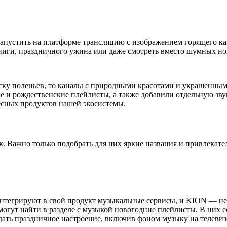
запустить на платформе трансляцию с изображением горящего к
иги, праздничного ужина или даже смотреть вместо шумных ново
еску поленьев, то каналы с природными красотами и украшенным
и рождественские плейлисты, а также добавили отдельную звуков
ресных продуктов нашей экосистемы.
к. Важно только подобрать для них яркие названия и привлекат
нтегрируют в свой продукт музыкальные сервисы, и KION — не
т найти в разделе с музыкой новогодние плейлисты. В них есть в
дать праздничное настроение, включив фоном музыку на телевиз