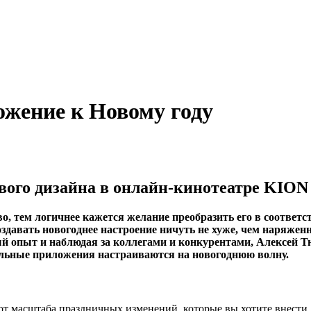
ожение к Новому году
ового дизайна в онлайн-кинотеатре KION
во, тем логичнее кажется желание преобразить его в соотве
давать новогоднее настроение ничуть не хуже, чем наряженн
й опыт и наблюдая за коллегами и конкурентами, Алексей Тю
ильные приложения настраиваются на новогоднюю волну.
т масштаба праздничных изменений, которые вы хотите внести.