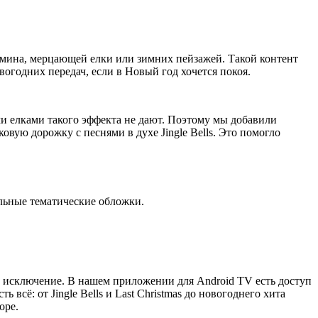
амина, мерцающей елки или зимних пейзажей. Такой контент
годних передач, если в Новый год хочется покоя.
и елками такого эффекта не дают. Поэтому мы добавили
ую дорожку с песнями в духе Jingle Bells. Это помогло
ельные тематические обложки.
 исключение. В нашем приложении для Android TV есть доступ
сё: от Jingle Bells и Last Christmas до новогоднего хита
оре.