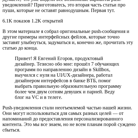
уведомлений? Приготовьтесь, это вторая часть статьи про
пуши, которые не оставят равнодушным. Первая тут.
6.1K показов 1.2K открытий
В этом материале я собрал оригинальные push-сообщения и
другие примеры интерфейсных фейлов, которые точно
заставят улыбнуться, задуматься и, конечно же, прочитать эту
статью до конца.
Привет! Я Евгений Егоров, продуктовый
дизайнер. Тезисно обо мне: прошёл 7 обучающих
программ по направлению дизайн в Skillbox,
выучился с нуля на UI/UX-дизайнера, работал
дизайнером интерфейсов в банке ВТБ, помог
выбрать правильную образовательную программу
более чем двум сотням девушек и парней. Веду
блог на VC и в телеге.
Push-уведомления стали неотъемлемой частью нашей жизни.
Они могут использоваться для самых разных целей — от
напоминаний до предоставления персонализированного
контента. Это мы все знаем, но не всем планам порой суждено
сбыться.