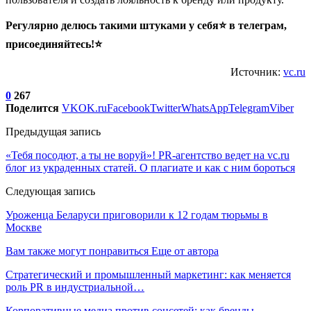
Регулярно делюсь такими штуками у себя⭐ в телеграм,
присоединяйтесь!⭐
Источник:
vc.ru
0
267
Поделится
VK
OK.ru
Facebook
Twitter
WhatsApp
Telegram
Viber
Предыдущая запись
«Тебя посодют, а ты не воруй»! PR-агентство ведет на vc.ru
блог из украденных статей. О плагиате и как с ним бороться
Следующая запись
Уроженца Беларуси приговорили к 12 годам тюрьмы в
Москве
Вам также могут понравиться
Еще от автора
Стратегический и промышленный маркетинг: как меняется
роль PR в индустриальной…
Корпоративные медиа против соцсетей: как бренды