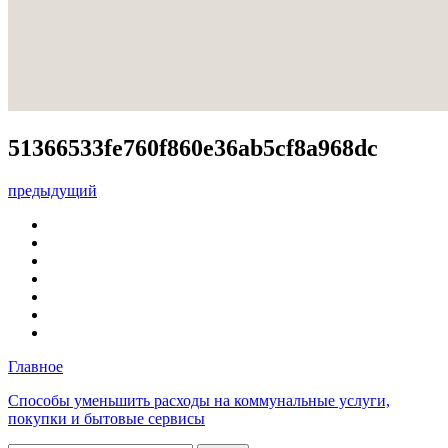
51366533fe760f860e36ab5cf8a968dc
предыдущий
Главное
Способы уменьшить расходы на коммунальные услуги,
покупки и бытовые сервисы