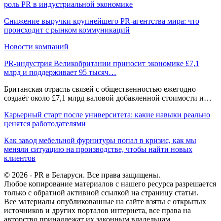
роль PR в индустриальной экономике
Снижение выручки крупнейшего PR-агентства мира: что
происходит с рынком коммуникаций
Новости компаний
PR-индустрия Великобритании приносит экономике £7,1
млрд и поддерживает 95 тысяч…
Британская отрасль связей с общественностью ежегодно
создаёт около £7,1 млрд валовой добавленной стоимости и…
Карьерный старт после университета: какие навыки реально
ценятся работодателями
Как завод мебельной фурнитуры попал в кризис, как мы
меняли ситуацию на производстве, чтобы найти новых
клиентов
© 2026 - PR в Беларуси. Все права защищены.
Любое копирование материалов с нашего ресурса разрешается
только с обратной активной ссылкой на страницу статьи.
Все материалы опубликованные на сайте взяты с открытых
источников и других порталов интернета, все права на
авторство принадлежат их законным владельцам.