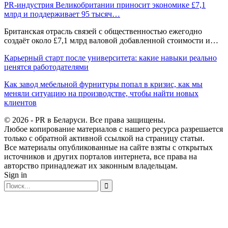
PR-индустрия Великобритании приносит экономике £7,1
млрд и поддерживает 95 тысяч…
Британская отрасль связей с общественностью ежегодно
создаёт около £7,1 млрд валовой добавленной стоимости и…
Карьерный старт после университета: какие навыки реально
ценятся работодателями
Как завод мебельной фурнитуры попал в кризис, как мы
меняли ситуацию на производстве, чтобы найти новых
клиентов
© 2026 - PR в Беларуси. Все права защищены.
Любое копирование материалов с нашего ресурса разрешается
только с обратной активной ссылкой на страницу статьи.
Все материалы опубликованные на сайте взяты с открытых
источников и других порталов интернета, все права на
авторство принадлежат их законным владельцам.
Sign in