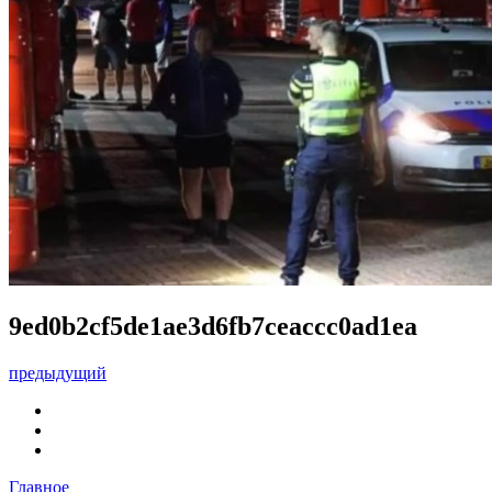
9ed0b2cf5de1ae3d6fb7ceaccc0ad1ea
предыдущий
Главное