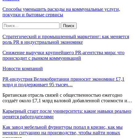
Способы уменьшить расходы на коммунальные услуги,
покупки и бытовые сервисы
Стратегический и промышленный маркетинг: как меняется
роль PR в индустриальной экономике
Снижение выручки крупнейшего PR-агентства мира: что
происходит с рынком коммуникаций
Новости компаний
PR-индустрия Великобритании приносит экономике £7,1
млрд и поддерживает 95 тысяч…
Британская отрасль связей с общественностью ежегодно
создаёт около £7,1 млрд валовой добавленной стоимости и…
Карьерный старт после университета: какие навыки реально
ценятся работодателями
Как завод мебельной фурнитуры попал в кризис, как мы
меняли ситуацию на производстве, чтобы найти новых