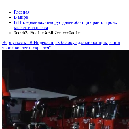
Главная
В мире
В Нидерландах белорус-дальнобойщик ранил троих
коллег и скрылся
9ed0b2cf5de1ae3d6fb7ceaccc0ad1ea
Вернуться к "В Нидерландах белорус-дальнобойщик ранил
троих коллег и скрылся"