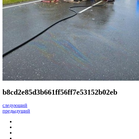
b8cd2e85d3b661ff56ff7e53152b02eb
следующий
предыдущий