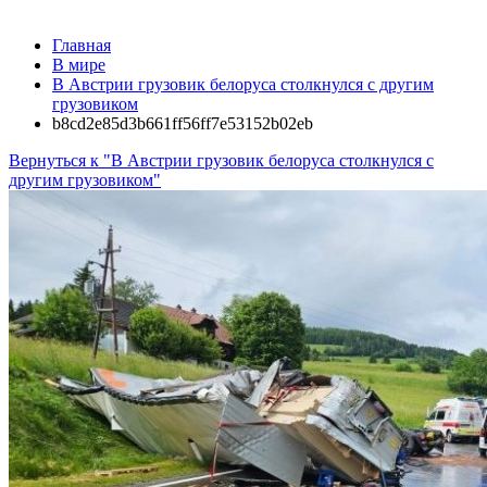
Главная
В мире
В Австрии грузовик белоруса столкнулся с другим
грузовиком
b8cd2e85d3b661ff56ff7e53152b02eb
Вернуться к "В Австрии грузовик белоруса столкнулся с
другим грузовиком"