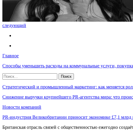
следующий
Главное
Способы уменьшить расходы на коммунальные услуги, покупк
Стратегический и промышленный маркетинг: как меняется рол
Снижение выручки крупнейшего PR-агентства мира: что прои
Новости компаний
PR-индустрия Великобритании приносит экономике £7,1 млрд
Британская отрасль связей с общественностью ежегодно созда