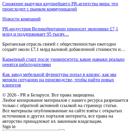
Снижение выручки крупнейшего PR-агентства мира: что
происходит с рынком коммуникаций
Новости компаний
PR-индустрия Великобритании приносит экономике £7,1
млрд и поддерживает 95 тысяч…
Британская отрасль связей с общественностью ежегодно
создаёт около £7,1 млрд валовой добавленной стоимости и…
Карьерный старт после университета: какие навыки реально
ценятся работодателями
Как завод мебельной фурнитуры попал в кризис, как мы
меняли ситуацию на производстве, чтобы найти новых
клиентов
© 2026 - PR в Беларуси. Все права защищены.
Любое копирование материалов с нашего ресурса разрешается
только с обратной активной ссылкой на страницу статьи.
Все материалы опубликованные на сайте взяты с открытых
источников и других порталов интернета, все права на
авторство принадлежат их законным владельцам.
Sign in