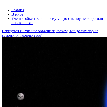
Главная
В мире
Ученые объяснили, почему мы до сих пор не встретили
инопланетян
Вернуться к "Ученые объяснили, почему мы до сих пор не
встретили инопланетян"