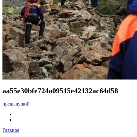
aa55e30bfe724a09515e42132ac64d58
предыдущий
Главное