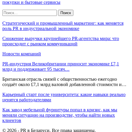
покупки и бытовые сервисы
Стратегический и промышленный маркетинг: как меняется
роль PR в индустриальной экономике
Снижение выручки крупнейшего PR-агентства мира: что
происходит с рынком коммуникаций
Новости компаний
PR-индустрия Великобритании приносит экономике £7,1
млрд и поддерживает 95 тысяч…
Британская отрасль связей с общественностью ежегодно
создаёт около £7,1 млрд валовой добавленной стоимости и…
Карьерный старт после университета: какие навыки реально
ценятся работодателями
Как завод мебельной фурнитуры попал в кризис, как мы
меняли ситуацию на производстве, чтобы найти новых
клиентов
© 2026 - PR в Беларуси. Все права защищены.