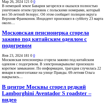
Мар 26, 2024
121
0
0
В немецкой земле Бавария загорелся и оказался полностью
уничтожен огнем грузовик с польскими номерами, который
вел 50-летний белорус. Об этом сообщает полиция округа
Верхняя Франкония. Инцидент произошел в субботу 23 марта
около…
Московская пенсионерка сгорела
заживо под китайским одеялом с
подогревом
Янв 23, 2024
181
0
0
Московская пенсионерка сгорела заживо под китайским
одеялом с подогревом. В электронакрывалке произошло
короткое замыкание. По информации, трагедия случилась 22
января в многоэтажке на улице Правды. 69-летняя Ольга
накрылась…
В центре Москвы сгорел редкий
Lamborghini Aventador S roadster –
видео